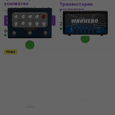
усилвател
Транзисторен
усилвател
Транзисторен усилвател
Транзисторен усилвател
538,52 €
с код
MUZMUZ-
15
281 €
340,93 €
- 18 %
В наличност
669 €
В наличност
Ново
Laney
KHDK Electronics
BCCLOUDPEDAL-LTQ
WARHEAD Dime Bolt
Транзисторен
Транзисторен
усилвател (Само
усилвател (Като
разопакован)
ново)
Транзисторен усилвател
Транзисторен усилвател
345 €
358,38 €
501 €
662,31 €
- 24 %
В наличност
В наличност
Hughes & Kettner
Отстъпки
Spirit of Rock
Soldano SLO Mini
Транзисторен
Транзисторен