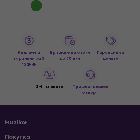
Удължена
Връщане на стоки
Гаранция за
гаранция за 3
до 30 дни
цените
години
3M+ клиенти
Професионален
съпорт
Muziker
Покупка