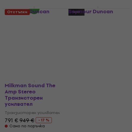
Seymour Duncan
Seymour Duncan
Отстъпки
PowerStage 200
PowerStage 100
Транзисторен
Stereo Транзисторен
усилвател
усилвател
Транзисторен усилвател
Транзисторен усилвател
579 €
629 €
На склад при доставчика
На склад при доставчика
Milkman Sound The
Amp Stereo
Транзисторен
усилвател
Транзисторен усилвател
791 €
949 €
- 17 %
Само по поръчка