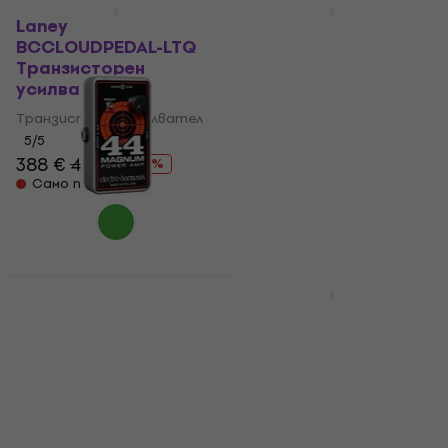
Отстъпки
Laney
Laney Supergrace
BCCLOUDPEDAL-LTQ
Транзисторен
Транзисторен
усилвател
усилвател
Транзисторен усилвател
Транзисторен усилвател
529 €
Само по поръчка
5
/5
388 €
419 €
- 7 %
Само по поръчка
Electro Harmonix
44MAG Magnum
Blackstar Debut
Транзисторен
100RH Head
усилвател
Транзисторен
усилвател
Транзисторен усилвател
4,7
/5
Транзисторен усилвател
155 €
159 €
273 €
319 €
- 14 %
Само по поръчка
На склад при доставчика