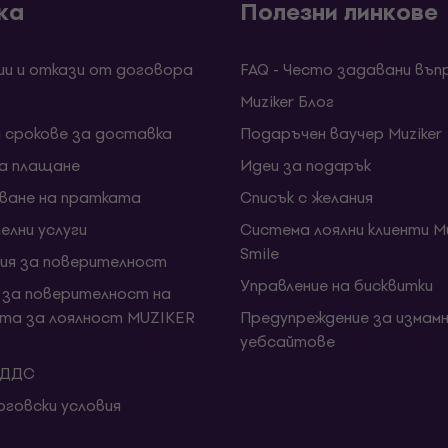
ка
Полезни линкове
ии и откази от договора
FAQ - Често задавани въп
Muziker Блог
и срокове за доставка
Подаръчен ваучер Muziker
за плащане
Идеи за подарък
ване на пратката
Списък с желания
елни услуги
Система лоялни клиенти Mu
Smile
ия за поверителност
Управление на бисквитки
 за поверителност на
та за лоялност MUZIKER
Предупреждение за измамн
уебсайтове
 ДДС
говски условия