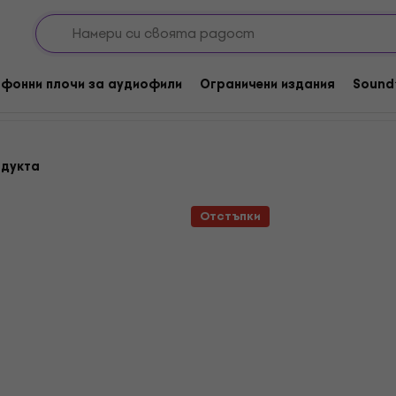
tronica / House / Trance / Techno
Trance
плочи
фонни плочи за аудиофили
Ограничени издания
Sound
одукта
Отстъпки