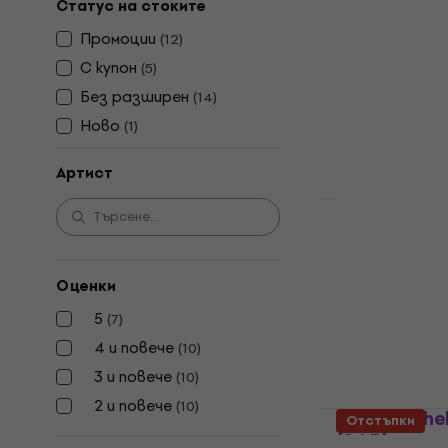
Отстъпки
Статус на стоките
Faithless - 
Промоции
(
12
)
Грамофонна п
С купон
(
5
)
5
/5
Без pазширен
(
14
)
26,40 €
35,9
Ново
В наличност
(
1
)
Артист
Faithless -
LP)
Оценки
Грамофонна п
5
/5
5
(
7
)
27 €
32,90 €
4 и повече
(
10
)
В наличност
3 и повече
(
10
)
2 и повече
(
10
)
Jean-Michel
Отстъпки
(2 LP)