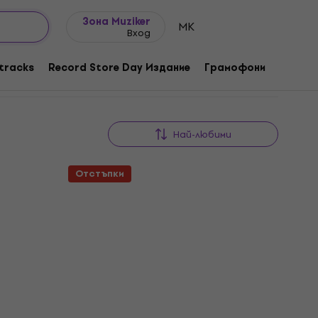
Идеи за подарък
FAQ
Muziker Блог
Зона Muziker
MK
Вход
tracks
Record Store Day Издание
Грамофони
Музика
Най-любими
Отстъпки