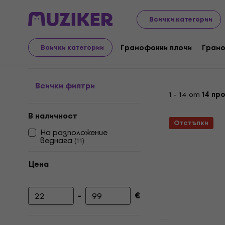
LP плочи и компактдискове
Грамофонни плочи
Elec
Всички категории
Trance - ‎Грамофонни 
Грамофонни плочи
Грамо
Всички категории
Всички филтри
1 - 14 от
14 пр
В наличност
Отстъпки
На разположение
веднага
(
11
)
Цена
-
€
Минимална цена
Максимална цена