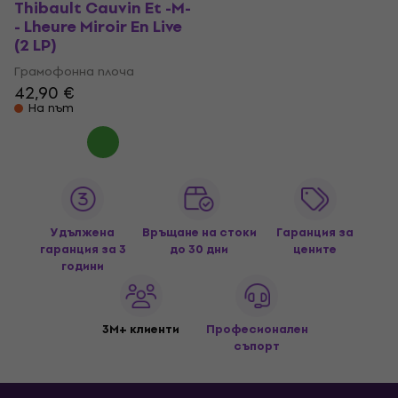
Thibault Cauvin Et -M-
- Lheure Miroir En Live
(2 LP)
Грамофонна плоча
42,90 €
На път
Удължена
Връщане на стоки
Гаранция за
гаранция за 3
до 30 дни
цените
години
3M+ клиенти
Професионален
съпорт