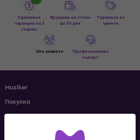
Удължена
Връщане на стоки
Гаранция за
гаранция за 3
до 30 дни
цените
години
3M+ клиенти
Професионален
съпорт
Muziker
Покупка
Полезни линкове