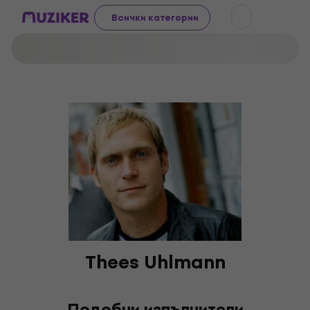
Всички категории
Thees Uhlmann
Подобни изпълнители