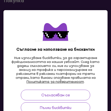
Покупка
Полезни линкове
Контакти
Свържи се с нас
Съгласие за използване на бисквитки
Ние използваме бисквитки, за да гарантираме
функционалността на нашия уебсайт. След като
дадеш съгласието си, ние ги използваме за
анализ на трафика и персонализиране на
рекламите в рекламни платформи на трети
страни, като винаги спазваме правилата на
Политиката за поверителност
.
Съгласявам се
MK
Пълни бисквитки