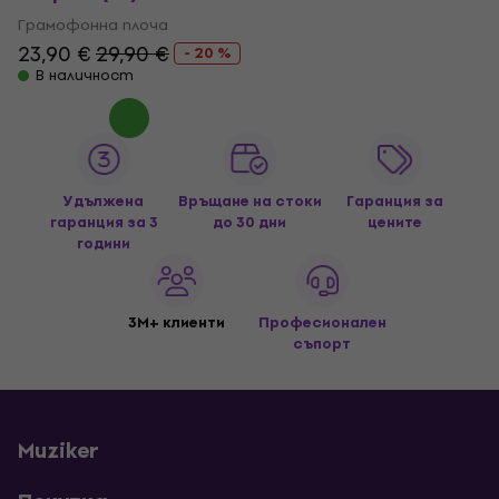
Грамофонна плоча
23,90 €
29,90 €
- 20 %
В наличност
Удължена
Връщане на стоки
Гаранция за
гаранция за 3
до 30 дни
цените
години
3M+ клиенти
Професионален
съпорт
Muziker