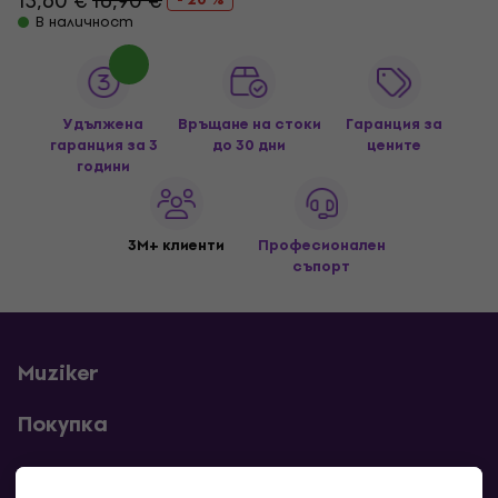
13,60 €
16,90 €
В наличност
Удължена
Връщане на стоки
Гаранция за
гаранция за 3
до 30 дни
цените
години
3M+ клиенти
Професионален
съпорт
Muziker
Покупка
Полезни линкове