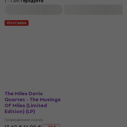
1 - 1 от
1 продукта
Филтриране
Отстъпки
The Miles Davis
Quartet - The Musings
Of Miles (Limited
Edition) (LP)
Грамофонна плоча
- 20 %