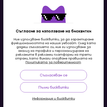
Контакти
Свържи се с нас
Съгласие за използване на бисквитки
Ние използваме бисквитки, за да гарантираме
функционалността на нашия уебсайт. След като
дадеш съгласието си, ние ги използваме за
анализ на трафика и персонализиране на
рекламите в рекламни платформи на трети
страни, като винаги спазваме правилата на
Политиката за поверителност
.
Съгласявам се
MK
Пълни бисквитки
Информация и бисквитки
© 2004-2026 MUZIKER a.s.