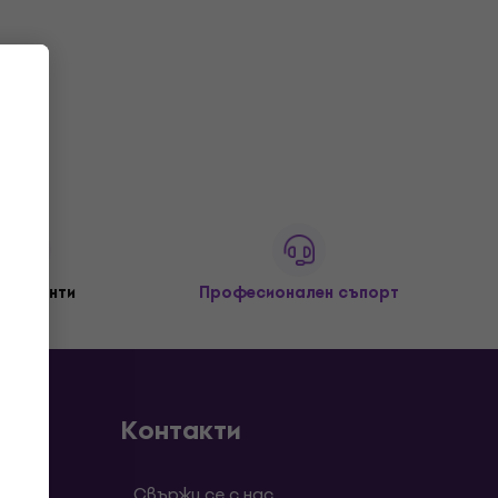
+ клиенти
Професионален съпорт
Контакти
роси
Свържи се с нас