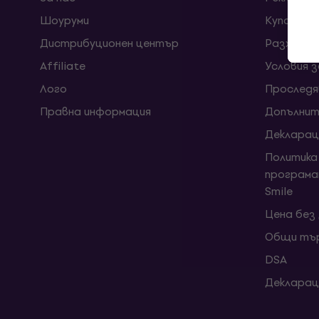
Шоуруми
Kупони
Дистрибуционен център
Разходи 
Affiliate
Условия 
Лого
Проследя
Правна информация
Допълнит
Декларац
Политика
програма
Smile
Цена без
Общи тър
DSA
Декларац