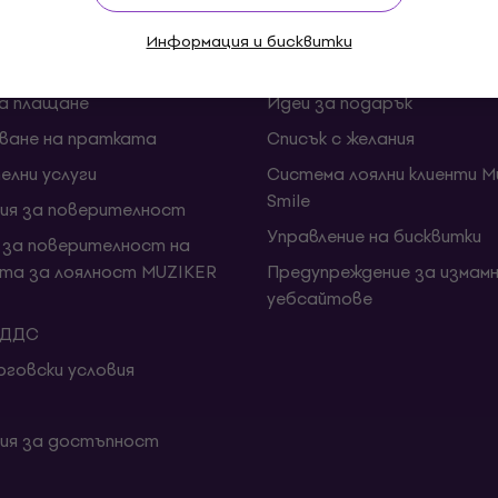
Muziker Блог
Информация и бисквитки
и срокове за доставка
Подаръчен ваучер Muziker
за плащане
Идеи за подарък
ване на пратката
Списък с желания
елни услуги
Система лоялни клиенти Mu
Smile
ия за поверителност
Управление на бисквитки
 за поверителност на
та за лоялност MUZIKER
Предупреждение за измамн
уебсайтове
 ДДС
говски условия
ия за достъпност