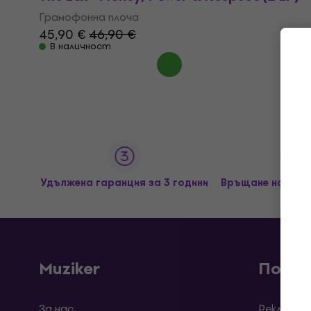
Грамофонна плоча
45,90 €
46,90 €
В наличност
Удължена гаранция за 3 години
Връщане на сток
Muziker
Покуп
За нас
Рекламац