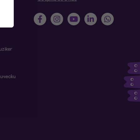
ziker
ически