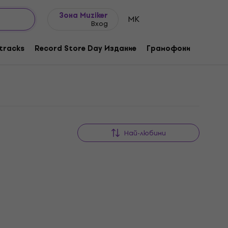
Идеи за подарък
FAQ
Muziker Блог
Зона Muziker
MK
Вход
tracks
Record Store Day Издание
Грамофони
Музика
Най-любими