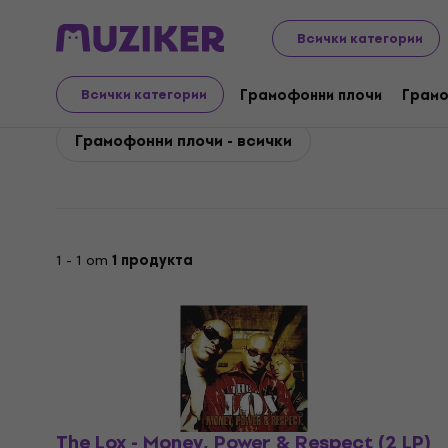
The Lox
The Lox Грамофонни плочи
Всички категории
The Lox Грамофонни п
Грамофонни плочи
Грамо
Всички категории
Грамофонни плочи - всички
1 - 1 от
1 продукта
The Lox - Money, Power & Respect (2 LP)