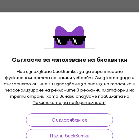
Съгласие за използване на бисквитки
Ние използваме бисквитки, за да гарантираме
функционалността на нашия уебсайт. След като дадеш
и до 30 дни
Гаранция за цените
3M
съгласието си, ние ги използваме за анализ на трафика и
персонализиране на рекламите в рекламни платформи на
трети страни, като винаги спазваме правилата на
Политиката за поверителност
.
ка
Полезни линкове
Съгласявам се
Пълни бисквитки
ии и откази от договора
FAQ - Често задавани въп