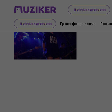
Всички категории
The CIA
Грамофонни плочи
Грамо
Всички категории