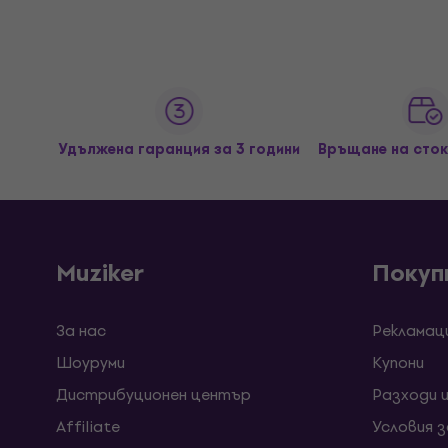
Удължена гаранция за 3 години
Връщане на сток
Muziker
Покуп
За нас
Рекламац
Шоуруми
Kупони
Дистрибуционен център
Разходи 
Affiliate
Условия 