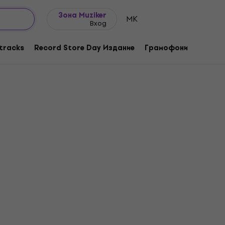
Идеи за подарък
FAQ
Muziker Блог
Зона Muziker
MK
Вход
tracks
Record Store Day Издание
Грамофони
Музика