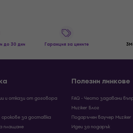
и до 30 дни
Гаранция за цените
3M
ка
Полезни линкове
ии и откази от договора
FAQ - Често задавани въп
Muziker Блог
и срокове за доставка
Подаръчен ваучер Muziker
за плащане
Идеи за подарък