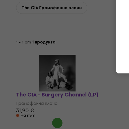
The CIA Грамофонни плочи
1 - 1 от
1 продукта
The CIA - Surgery Channel (LP)
Грамофонна плоча
31,90 €
На път