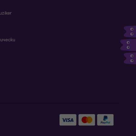
ziker
ически