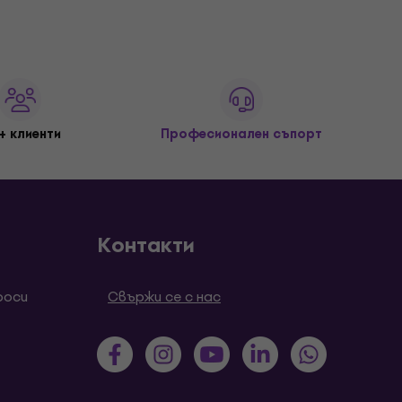
+ клиенти
Професионален съпорт
Контакти
роси
Свържи се с нас