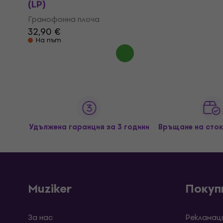
(LP)
Грамофонна плоча
32,90 €
На път
Удължена гаранция за 3 години
Връщане на сток
Muziker
Покуп
За нас
Рекламац