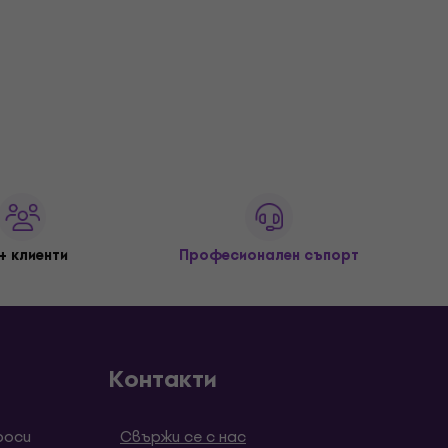
+ клиенти
Професионален съпорт
Контакти
роси
Свържи се с нас