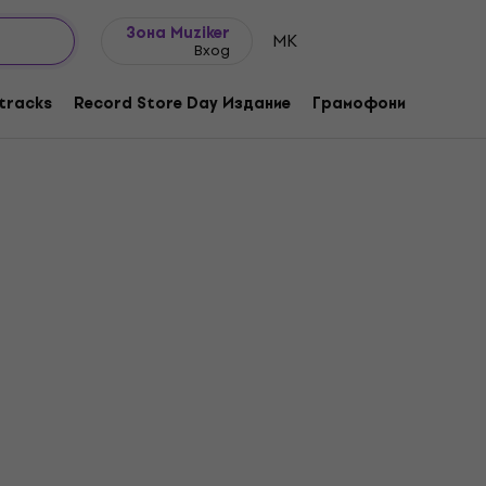
Идеи за подарък
FAQ
Muziker Блог
Зона Muziker
MK
Вход
tracks
Record Store Day Издание
Грамофони
Музика