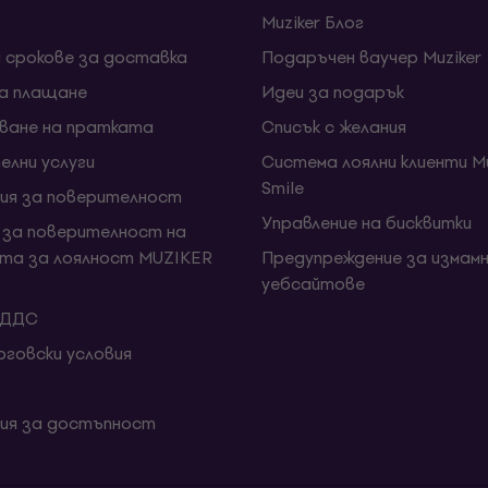
Muziker Блог
и срокове за доставка
Подаръчен ваучер Muziker
за плащане
Идеи за подарък
ване на пратката
Списък с желания
елни услуги
Система лоялни клиенти Mu
Smile
ия за поверителност
Управление на бисквитки
 за поверителност на
та за лоялност MUZIKER
Предупреждение за измамн
уебсайтове
 ДДС
говски условия
ия за достъпност