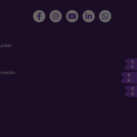
ziker
ически