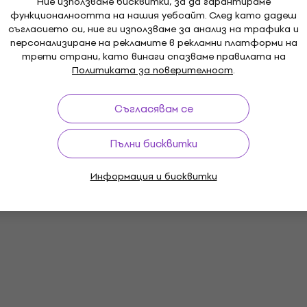
Ние използваме бисквитки, за да гарантираме
функционалността на нашия уебсайт. След като дадеш
съгласието си, ние ги използваме за анализ на трафика и
персонализиране на рекламите в рекламни платформи на
трети страни, като винаги спазваме правилата на
Политиката за поверителност
.
Съгласявам се
Пълни бисквитки
Информация и бисквитки