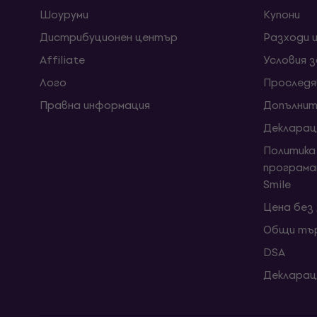
Шоуруми
Kупони
Дистрибуционен център
Разходи 
Affiliate
Условия 
Лого
Проследя
Правна информация
Допълнит
Декларац
Политика
програма
Smile
Цена без
Общи тър
DSA
Декларац