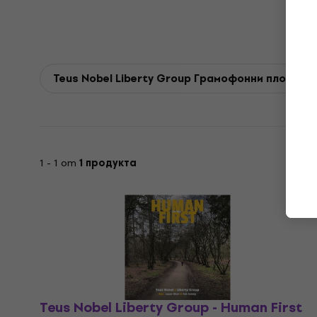
Teus Nobel Liberty Group Грамофонни плочи
1 - 1 от
1 продукта
Teus Nobel Liberty Group - Human First