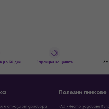
и до 30 дни
Гаранция за цените
3M
ка
Полезни линкове
ии и откази от договора
FAQ - Често задавани въп