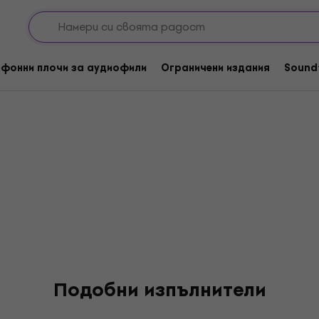
l Liberty Group
фонни плочи за аудиофили
Ограничени издания
Sound
Подобни изпълнители