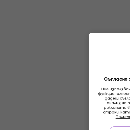
Съгласие 
Ние използва
функционалнос
дадеш съгла
анализ на 
рекламите в
страни, кат
Полит