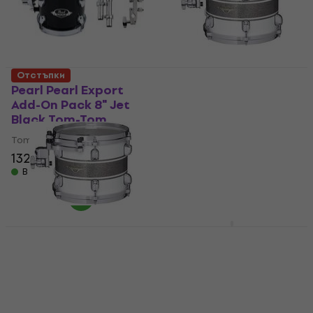
Отстъпки
Pearl Pearl Export
Tama MAT1208-SSR
Add-On Pack 8" Jet
Starclassic Maple 12"
Black Tom-Tom
Silver Snow Racing
Stripe Tom-Tom
Tom-Tom
Tom-Tom
132 €
139 €
- 5 %
537 €
639 €
В наличност
- 16 %
Само по поръчка
Tama MET1007U-VMMF
Starclassic Maple
Tama MAT1007-SSR
Exotic 10" Marine
Starclassic Maple 10"
Shoreline Movingui
Silver Snow Racing
Fade Tom-Tom
Stripe Tom-Tom
Tom-Tom