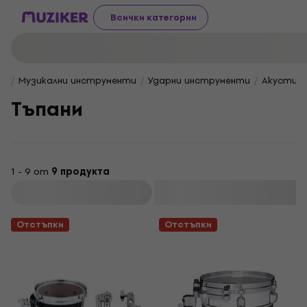
Всички категории
Музикални инструменти
Ударни инструменти
Акустичн
Тъпани
1 - 9 от
9 продукта
Филтриране
Отстъпки
Отстъпки