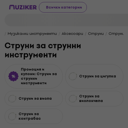
Всички категории
Музикални инструменти
Aксесоари
Струни
Струни з
Струни за струнни
инструменти
Промоция и
купони: Струни за
Струни за цигулка
струнни
инструменти
Струни за
Струни за виола
виолончела
Струни за
контрабас