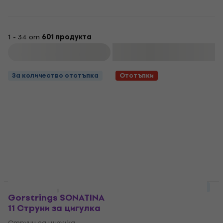
1 - 34 от
601 продукта
Филтриране
За количество отстъпка
Отстъпки
За количество отстъпка
За количество отстъпка
Gorstrings SONATINA
Pirastro Chromcor
11 Струни за цигулка
Струни за цигулка
Струни за цигулка
Струни за цигулка