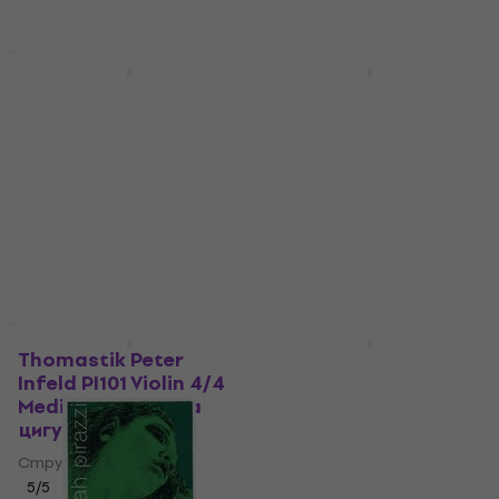
За количество отстъпка
За количество отстъпка
Thomastik Spirocore
Thomastik Vision
S23 Viola 4/4 Medium
Titanium Solo VIT100
Струни за виола
Violin 4/4 Medium
Струни за цигулка
Струни за виола
Струни за цигулка
5
/5
87,70 €
4,9
/5
В наличност
83 €
В наличност
Thomastik Peter
Thomastik Belcanto
Infeld PI101 Violin 4/4
BC600 Double Bass
Medium Струни за
3/4 Medium Струни за
цигулка
контрабас
Струни за цигулка
Струни за контрабас
5
/5
4,8
/5