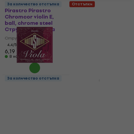
За количество отстъпка
Отстъпки
Pirastro Pirastro
Stagg VI-REG-1
Chromcor violin E,
Струни за цигулка
ball, chrome steel
Струни за цигулка
Струни за цигулка
4,3
/5
Струни за цигулка
8,89 €
10,90 €
- 18 %
4,4
/5
В наличност
6,19 €
6,90 €
В наличност
За количество отстъпка
За количество отстъпка
Rotosound RS 2000
Thomastik Spirocore
Струни за виола
S15A Violin 4/4
Medium Струни за
Струни за виола
цигулка
4
/5
19,90 €
Струни за цигулка
В наличност
4,9
/5
51,90 €
69,39 €
- 25 %
В наличност