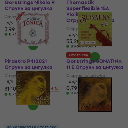
Gorstrings Nikolo 9
Thomastik
Струни за цигулка
Superflexible 15A
Violin 4/4 Medium
Струни за цигулка
Струни за цигулка
5
/5
3,99 €
4,49 €
Струни за цигулка
В наличност
4,9
/5
53,20 €
В наличност
Отстъпки
Pirastro P412021
Gorstrings SONATINA
Струни за цигулка
11 E Струни за цигулка
Струни за цигулка
Струни за цигулка
5
/5
4,6
/5
0,79 €
31,10 €
46,90 €
- 34 %
В наличност
В наличност
Pirastro Evah Pirazzi
За количество отстъпка