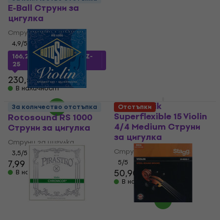
E-Ball Струни за
Pirastro Evah Pirazzi
цигулка
Gold Струни за виола
Струни за цигулка
Струни за виола
4,9
/5
4,7
/5
147 €
214 €
- 31 %
166,29 €
с код
MUZMUZ-
25
В наличност
230,50 €
В наличност
Thomastik
За количество отстъпка
Отстъпки
Superflexible 15 Violin
Rotosound RS 1000
4/4 Medium Струни
Струни за цигулка
за цигулка
Струни за цигулка
Струни за цигулка
3,5
/5
7,99 €
5
/5
50,90 €
В наличност
В наличност