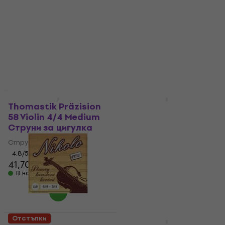
VI100 Violin 4/4
135B Violin 4/4 Medium
Medium Струни за
Струни за цигулка
цигулка
Струни за цигулка
Струни за цигулка
4,9
/5
62,60 €
4,6
/5
49,70 €
В наличност
В наличност
За количество отстъпка
За количество отстъпка
Thomastik Präzision
Thomastik Dominant
58 Violin 4/4 Medium
135 Violin 4/4 Medium
Струни за цигулка
Струни за цигулка
Струни за цигулка
Струни за цигулка
4,8
/5
4,7
/5
41,70 €
66,10 €
В наличност
В наличност
Отстъпки
За количество отстъпка