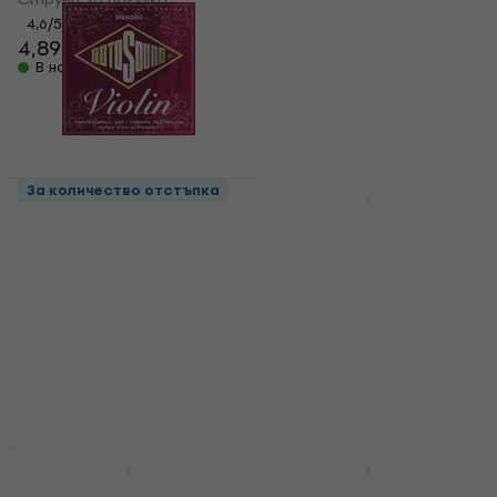
4,6
/5
4,7
/5
4,89 €
36,70 €
55,40 €
В наличност
- 34 %
В наличност
За количество отстъпка
За количество отстъпка
Rotosound RS 6000
Thomastik Alphayue
Струни за цигулка
AL100 Violin 4/4
Medium Струни за
Струни за цигулка
цигулка
4,7
/5
14,90 €
Струни за цигулка
В наличност
4,1
/5
30,80 €
В наличност
За количество отстъпка
За количество отстъпка
Thomastik Vision
Thomastik Dominant