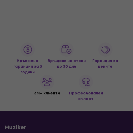
Удължена
Връщане на стоки
Гаранция за
гаранция за 3
до 30 дни
цените
години
3M+ клиенти
Професионален
съпорт
Muziker