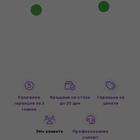
Удължена
Връщане на стоки
Гаранция за
гаранция за 3
до 30 дни
цените
години
3M+ клиенти
Професионален
съпорт