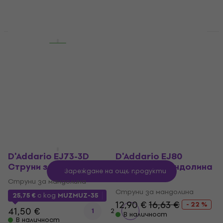
В наличност
14,90 €
В наличност
За количество отстъпка
Като ново
Gorstrings MPB-10
Gorstrings MPB-12
Струни за мандолина
Струни за мандолина
Струни за мандолина
Струни за мандолина
4,5
/5
5
/5
4,49 €
5,49 €
4,59 €
5,49 €
В наличност
В наличност
D'Addario EJ73-3D
D'Addario EJ80
Струни за мандолина
Струни за мандолина
Зареждане на още продукти
(Като ново)
Струни за мандолина
Струни за мандолина
25,75 €
с код
MUZMUZ-35
12,90 €
16,63 €
- 22 %
41,50 €
1
2
В наличност
В наличност