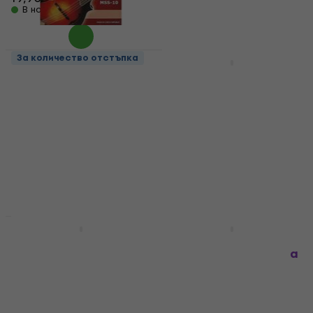
В наличност
В наличност
За количество отстъпка
HAPPY HOUR
Gorstrings MSS-10
Rotosound RS80
Струни за мандолина
Струни за мандолина
Струни за мандолина
Струни за мандолина
4,8
/5
4,26 €
с код
MUZMUZ-20
9,79 €
с код
MUZMUZ-35
5,49 €
15,90 €
В наличност
В наличност
HAPPY HOUR
HAPPY HOUR
D'Addario EJ75
Gorstrings MBR-10
Струни за мандолина
Струни за мандолина
Струни за мандолина
Струни за мандолина
4,7
/5
5
/5
4,49 €
5,39 €
10,26 €
с код
MUZMUZ-30