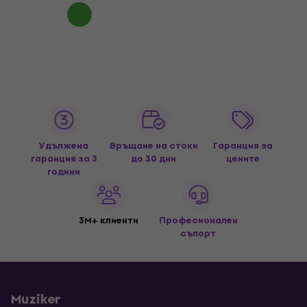
Удължена
Връщане на стоки
Гаранция за
гаранция за 3
до 30 дни
цените
години
3M+ клиенти
Професионален
съпорт
Muziker