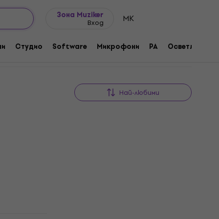
Идеи за подарък
FAQ
Muziker Блог
Зона Muziker
MK
Вход
ни
Студио
Software
Микрофони
PA
Осветление
Най-любими
Отстъпки
кт за