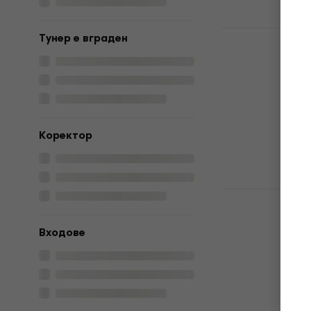
Тунер е вграден
Electro Har
Noise Gate
(Като ново)
Eфект за кит
60,30 €
72,1
Kоректор
В наличност
Electro Har
Noise Gate
китара
Входове
Eфект за кит
4,6
/5
70,42 €
с код
78,90 €