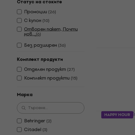
Статус на стоките
Behringer 
Промоции
(
26
)
китара
С купон
(
10
)
Eфект за кит
Отворен пакет, Почти
4,4
/5
нов...
(
6
)
25,10 €
28,9
В наличност
Без pазширен
(
36
)
TC Electron
Gate Eфект
Комплект продукти
Eфект за кит
Отделен продукт
(
27
)
4,7
/5
Комплект продукти
(
15
)
91,60 €
В наличност
Марка
MOOER Nois
HAPPY HOUR
китара
Behringer
(
2
)
Citadel
Eфект за кит
(
3
)