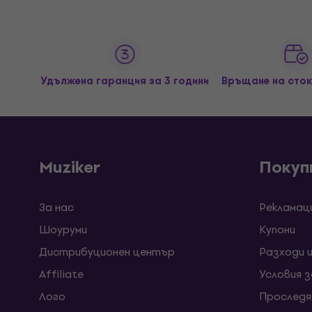
Удължена гаранция за 3 години
Връщане на сток
Muziker
Покуп
За нас
Рекламац
Шоуруми
Kупони
Дистрибуционен център
Разходи 
Affiliate
Условия 
Лого
Проследя