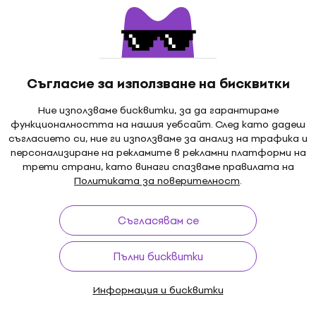
TC Electronic Sentry No
Gate SET Eфект за кит
monix Silencer
 Eфект за китара
Eфект за китара
Съгласие за използване на бисквитки
4,7
/5
102 €
ара
Ние използваме бисквитки, за да гарантираме
В наличност
7 €
функционалността на нашия уебсайт. След като дадеш
- 16 %
съгласието си, ние ги използваме за анализ на трафика и
персонализиране на рекламите в рекламни платформи на
трети страни, като винаги спазваме правилата на
Политиката за поверителност
.
monix Silencer
Lichtlaerm Audio The Ke
 SET Eфект за
Gate SET Eфект за кит
Съгласявам се
Eфект за китара
ара
5
/5
Пълни бисквитки
187 €
В наличност
MUZMUZ-10
Информация и бисквитки