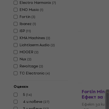
4,7
/5
Electro Harmonix
(
7
)
54,17 €
с код
M
ENO Music
(
1
)
60,90 €
Fortin
(
3
)
В наличност
Ibanez
(
1
)
iSP
(
11
)
HAPPY HOUR
KMA Machines
(
2
)
Electro Ha
Lichtlaerm Audio
Debugger E
(
2
)
MOOER
(
2
)
Eфект за кит
Nux
4,8
/5
(
2
)
126 €
149 €
Revoltage
(
2
)
В наличност
TC Electronic
(
4
)
Като ново
Оценки
Fortin Mini
5
(
14
)
Eфект за к
4 и повече
(
27
)
Eфект за кит
3 и повече
(
27
)