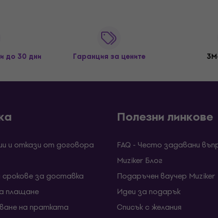
и до 30 дни
Гаранция за цените
3M
ка
Полезни линкове
ии и откази от договора
FAQ - Често задавани въп
Muziker Блог
и срокове за доставка
Подаръчен ваучер Muziker
за плащане
Идеи за подарък
ване на пратката
Списък с желания