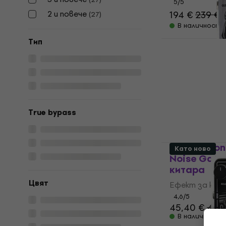
5
/5
2 и повече
194 €
239 €
(
27
)
В наличност
Tип
Revoltage 
китара (Ка
Eфект за кит
20 €
24,65 
В наличност
True bypass
TC Electron
Като ново
Noise Gate
китара
Цвят
Eфект за кит
4,6
/5
45,40 €
47,9
В наличност