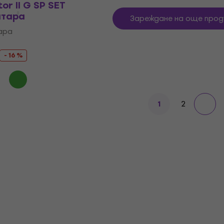
or II G SP SET
итара
Зареждане на още прод
ара
- 16 %
2
1