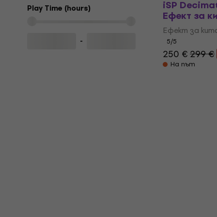
iSP Decimat
Play Time (hours)
Eфект за к
Eфект за кит
-
5
/5
250 €
299 €
На път