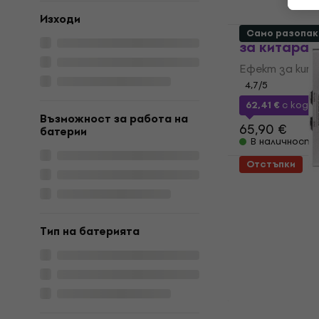
В наличност
Изходи
MOOER Nois
Само разопак
за китара
Eфект за кит
4,7
/5
62,41 €
с код
M
Възможност за работа на
65,90 €
батерии
В наличност
Отстъпки
Citadel Dy
китара (Са
Eфект за кит
Tип на батерията
145 €
154,44
В наличност