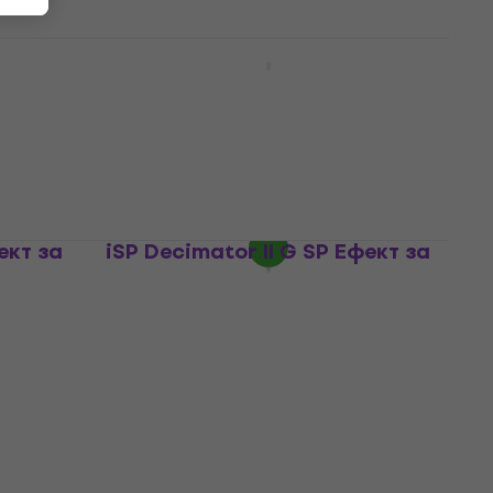
т за
Fortin Zuul+ Noise Gate SET
Eфект за китара
Eфект за китара
5
/5
244,02 €
с код
MUZMUZ-5
259 €
В наличност
ект за
iSP Decimator II G SP Eфект за
китара
Eфект за китара
5
/5
242 €
На път