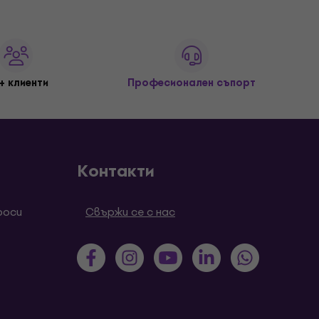
+ клиенти
Професионален съпорт
Контакти
роси
Свържи се с нас