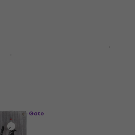
4,6
/5
UZMUZ-10
61,82 €
с код
MUZMUZ-15
72,90 €
В наличност
Fortin Zuul+ Noise Gate
за китара
rmonix Hum
фект за китара
Eфект за китара
5
/5
ара
236,58 €
с код
MUZMUZ-5
- 15 %
259 €
В наличност
iSP Deci-Mate-G Eфект 
китара
 Zuul Noise Gate
итара
Eфект за китара
224 €
ара
В наличност