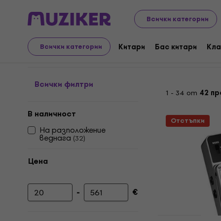
Музикални инструменти
Китари
Ефекти за кита
Всички категории
Стабилизатори
Китари
Бас китари
Кла
Всички категории
Всички филтри
1 - 34 от
42 пр
В наличност
Отстъпки
На разположение
веднага
(
32
)
Цена
-
€
Минимална цена
Максимална цена