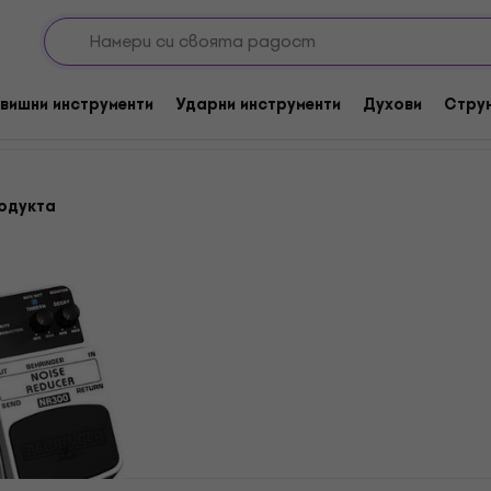
ра
Стабилизатори
вишни инструменти
Ударни инструменти
Духови
Стру
одукта
Revoltage Guardian Eфе