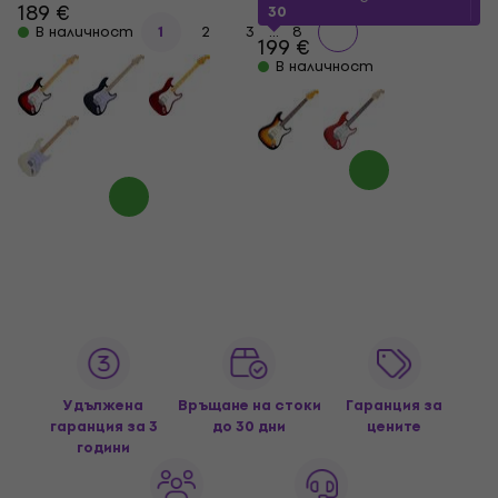
189 €
30
...
В наличност
1
2
3
8
199 €
В наличност
Удължена
Връщане на стоки
Гаранция за
гаранция за 3
до 30 дни
цените
години