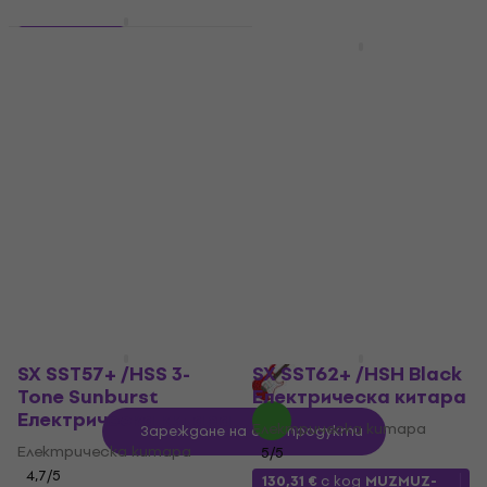
4 варианта
SX SST57+/LH
4 варианта
Premium SET Black/
Yamaha Pacifica 112J
Дясна ръка
MKII Standard SET
Yellow Natural Satin/
Електрическа китара
Дясна ръка
4,9
/5
150 €
Електрическа китара
В наличност
4,9
/5
229 €
239 €
- 4 %
В наличност
SX SST57+ /HSS 3-
SX SST62+ /HSH Black
Tone Sunburst
Електрическа китара
Електрическа китара
Електрическа китара
Зареждане на още продукти
Електрическа китара
5
/5
4,7
/5
130,31 €
с код
MUZMUZ-