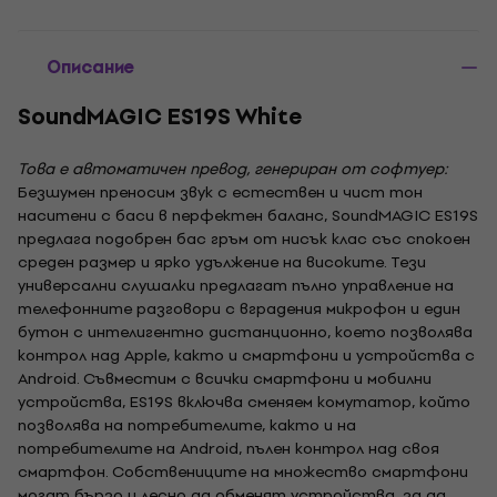
Описание
SoundMAGIC ES19S White
Това е автоматичен превод, генериран от софтуер:
Безшумен преносим звук с естествен и чист тон
наситени с баси в перфектен баланс, SoundMAGIC ES19S
предлага подобрен бас гръм от нисък клас със спокоен
среден размер и ярко удължение на високите. Тези
универсални слушалки предлагат пълно управление на
телефонните разговори с вградения микрофон и един
бутон с интелигентно дистанционно, което позволява
контрол над Apple, както и смартфони и устройства с
Android. Съвместим с всички смартфони и мобилни
устройства, ES19S включва сменяем комутатор, който
позволява на потребителите, както и на
потребителите на Android, пълен контрол над своя
смартфон. Собствениците на множество смартфони
могат бързо и лесно да обменят устройства, за да