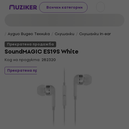
Всички категории
Аудио Видео Техника
Слушалки
Слушалки In-ear
Прекратена продажба
SoundMAGIC ES19S White
Код на продукта:
282320
Прекратена продажба