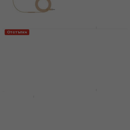
AKG C 555 L
Отстъпки
Микрофон слушалки
Sennheiser Boom Mic
HSP Essential Beige
Микрофон слушалки
Микрофон слушалки
4,5
/5
Микрофон слушалки
106,21 €
с код
MUZMUZ-
10
5
/5
133,49 €
с код
MUZMUZ-
119 €
30
В наличност
199 €
В наличност
Samson SE10 X
Микрофон слушалки
Samson DE60x
Микрофон слушалки
Микрофон слушалки
Микрофон слушалки
5
/5
4,9
/5
103,24 €
с код
MUZMUZ-5
139 €
149 €
- 7 %