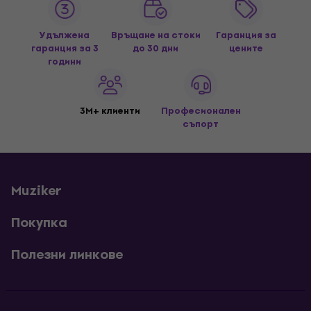
Удължена
Връщане на стоки
Гаранция за
гаранция за 3
до 30 дни
цените
години
3M+ клиенти
Професионален
съпорт
Muziker
Покупка
Полезни линкове