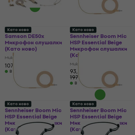
Като ново
Като ново
Samson DE50x
Sennheiser Boom Mic
Микрофон слушалки
HSP Essential Beige
(Като ново)
Микрофон слушалки
(Като ново)
Микрофон слушалки
Микрофон слушалки
107 €
117,81 €
- 9 %
93,60 €
В наличност
197,01 €
- 52 %
В наличност
Като ново
Като ново
Sennheiser Boom Mic
Sennheiser Boom Mic
HSP Essential Beige
HSP Essential Beige
Микрофон слушалки
Микрофон слушалки
(Като ново)
(Като ново)