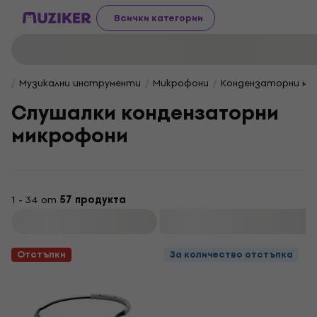
Всички категории
Музикални инструменти
Микрофони
Кондензаторни ми
Слушалки кондензаторни
микрофони
1 - 34 от
57 продукта
Филтриране
Отстъпки
За количество отстъпка