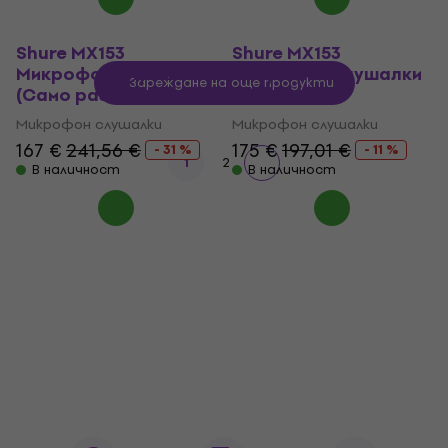
Shure MX153
Shure MX153
Микрофон слушалки
Микрофон слушалки
Зареждане на още продукти
(Само разопакован)
(Като ново)
Микрофон слушалки
Микрофон слушалки
167 €
241,56 €
175 €
197,01 €
- 31 %
- 11 %
1
2
В наличност
В наличност