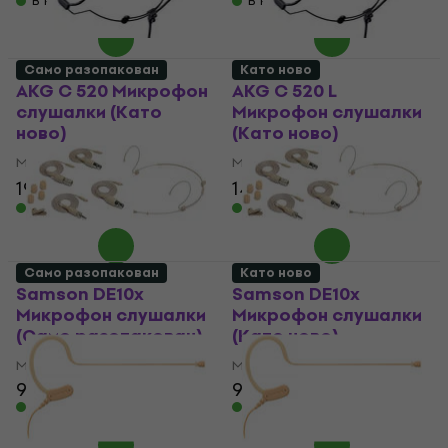
В наличност
В наличност
Само разопакован
Като ново
AKG C 520 Микрофон
AKG C 520 L
слушалки (Като
Микрофон слушалки
ново)
(Като ново)
Микрофон слушалки
Микрофон слушалки
196 €
236,61 €
147 €
163,35 €
- 17 %
- 10 %
В наличност
В наличност
Само разопакован
Като ново
Samson DE10x
Samson DE10x
Микрофон слушалки
Микрофон слушалки
(Само разопакован)
(Като ново)
Микрофон слушалки
Микрофон слушалки
98,70 €
97,30 €
98,70 €
В наличност
В наличност