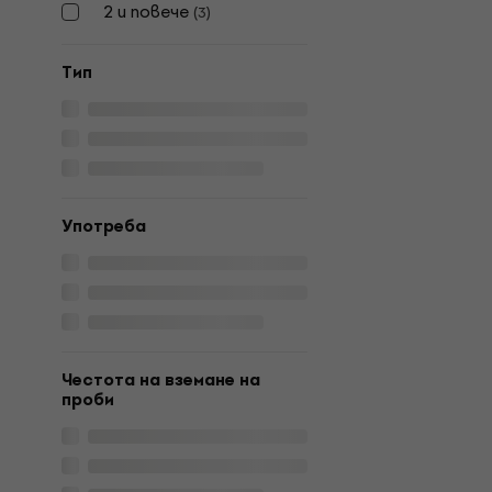
2 и повече
(
3
)
Tип
Употреба
Честота на вземане на
проби