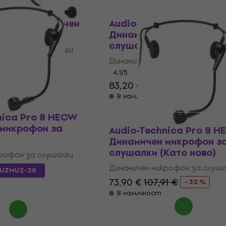
Като ново
0-XLR Динамичен
Audio-Technica PRO 8 H
за слушалки
Динамичен микрофон з
слушалки
рофон за слушалки
Динамичен микрофон за слуша
4,1
/5
- 13 %
83,20 €
98,90 €
- 16 %
В наличност
nica Pro 8 HECW
 микрофон за
Audio-Technica Pro 8 
Динамичен микрофон з
слушалки (Като ново)
рофон за слушалки
Динамичен микрофон за слуша
UZMUZ-20
73,90 €
107,91 €
- 32 %
В наличност