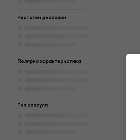
Честотен диапазон
Полярна характеристика
Тип капсула