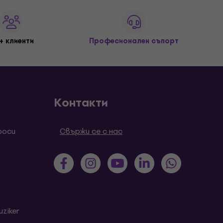
+ клиенти
Професионален съпорт
Контакти
роси
Свържи се с нас
ziker