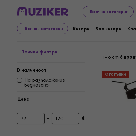
Музикални инструменти
Микрофони
Динамични м
Всички категории
Слушалки динамични 
Китари
Бас китари
Кла
Всички категории
Всички филтри
1 - 6 от
6 прод
В наличност
Отстъпки
На разположение
веднага
(
5
)
Цена
-
€
Минимална цена
Максимална цена