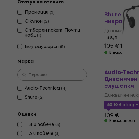
Статус на стоките
Промоции
(
5
)
Shure WH2
микрофон 
С купон
(
2
)
Отворен пакет, Почти
Динамичен мик
нов...
(
1
)
4,8
/5
105 €
120 €
Без pазширен
(
5
)
В наличност
Марка
Audio-Tech
Динамичен
слушалки
Audio-Technica
(
4
)
Динамичен мик
Shure
(
2
)
83,10 €
с код
M
Оценки
109 €
В наличност
4 и повече
(
3
)
3 и повече
(
3
)