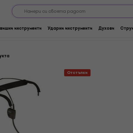
икрофони
Слушалки динамични с микрофон
с микрофон
вишни инструменти
Ударни инструменти
Духови
Стру
укта
Отстъпки