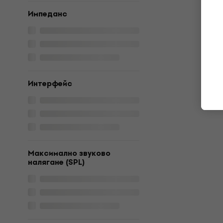
Импеданс
Интерфейс
Максимално звуково
налягане (SPL)