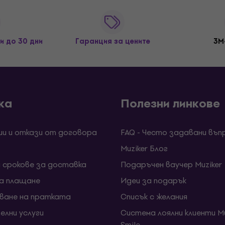
и до 30 дни
Гаранция за цените
3M
ка
Полезни линкове
ии и откази от договора
FAQ - Често задавани въп
Muziker Блог
и срокове за доставка
Подаръчен ваучер Muziker
за плащане
Идеи за подарък
ване на пратката
Списък с желания
елни услуги
Система лоялни клиенти Mu
Smile