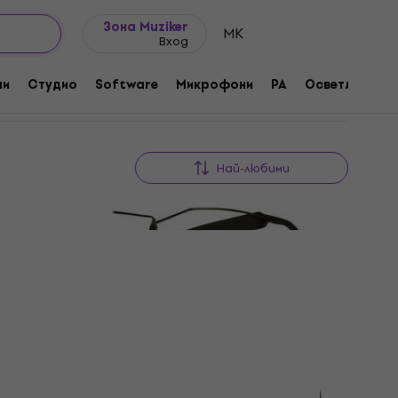
Идеи за подарък
FAQ
Muziker Блог
Зона Muziker
MK
Вход
ни
Студио
Software
Микрофони
PA
Осветление
Най-любими