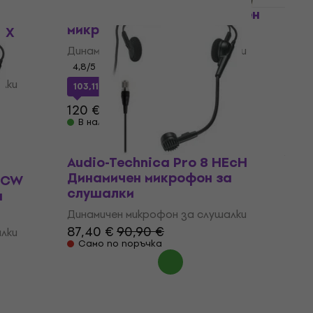
Shure WH20-TQG Динамичен
микрофон за слушалки
EX
а
Динамичен микрофон за слушалки
4,8
/5
лки
103,11 €
с код
MUZMUZ-10
120 €
В наличност
Audio-Technica Pro 8 HEcH
Динамичен микрофон за
HECW
слушалки
а
Динамичен микрофон за слушалки
87,40 €
90,90 €
лки
Само по поръчка