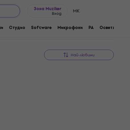
Идеи за подарък
FAQ
Muziker Блог
Зона Muziker
MK
Вход
ни
Студио
Software
Микрофони
PA
Осветление
Най-любими