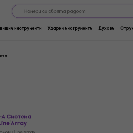
онколони Line Array
e Array
вишни инструменти
Ударни инструменти
Духови
Стру
укта
-A Система
ine Array
лони Line Array