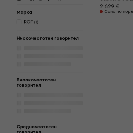
2 629 €
Само по поръ
Марка
RCF
(
1
)
Нискочестотен говорител
Високочестотен
говорител
Средночестотен
говорител