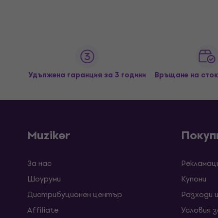
Удължена гаранция за 3 години
Връщане на сток
Muziker
Покуп
За нас
Рекламац
Шоуруми
Kупони
Дистрибуционен център
Разходи 
Affiliate
Условия 