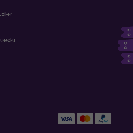
ziker
ически