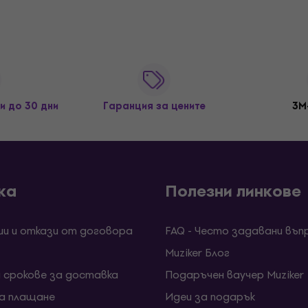
и до 30 дни
Гаранция за цените
3M
ка
Полезни линкове
ии и откази от договора
FAQ - Често задавани въп
Muziker Блог
и срокове за доставка
Подаръчен ваучер Muziker
за плащане
Идеи за подарък