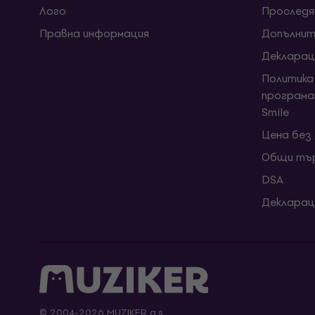
Лого
Проследя
Правна информация
Допълнит
Декларац
Политика
програма
Smile
Цена без
Общи тър
DSA
Декларац
© 2004-2026 MUZIKER a.s.