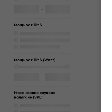
-
Мощност RMS
Мощност RMS (Watt)
-
Максимално звуково
налягане (SPL)