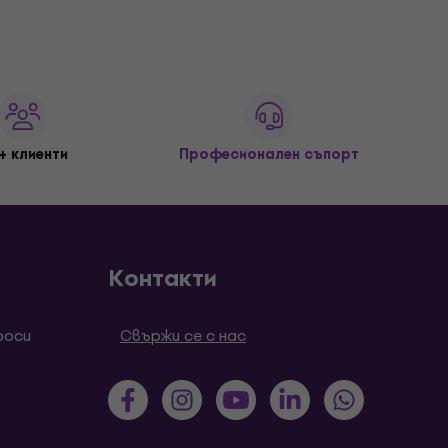
+ клиенти
Професионален съпорт
Контакти
роси
Свържи се с нас