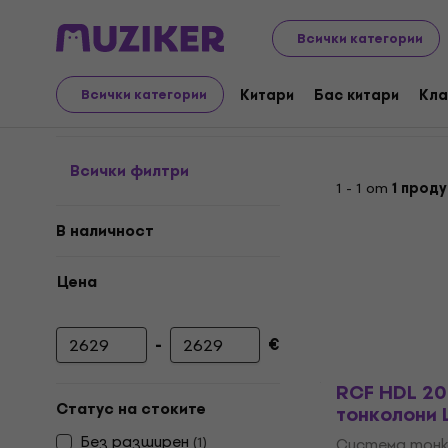
Музикални инструменти
PA
Тонколони
Система т
Всички категории
Система тонколони Lin
Китари
Бас китари
Кла
Всички категории
Всички филтри
1 - 1 от
1 прод
В наличност
Цена
-
€
Минимална цена
Максимална цена
RCF HDL 20
Статус на стоките
тонколони L
Без pазширен
(
1
)
Система тонко