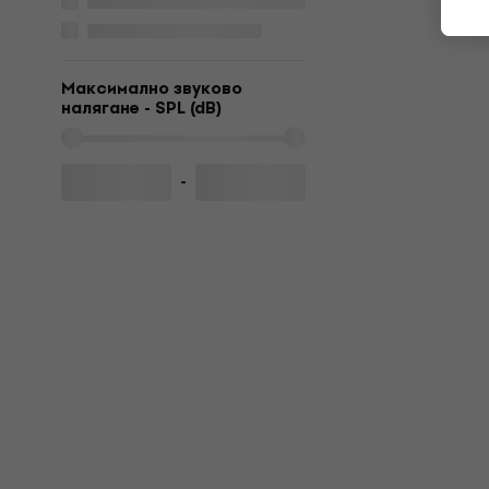
Максимално звуково
налягане - SPL (dB)
-