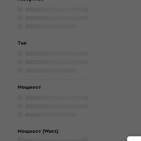
Tип
Мощност
Мощност (Watt)