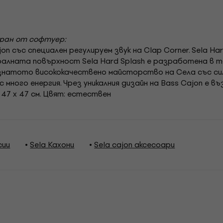
иран от софтуер:
on със специален регулируем звук на Clap Corner. Sela Ha
ралната повърхност Sela Hard Splash е разработена в 
знатото висококачествено майсторство на Села със сил
с много енергия. Чрез уникалния дизайн на Bass Cajon е 
47 x 47 см. Цвят: естествен
сии
Sela Кахони
Sela cajon аксесоари