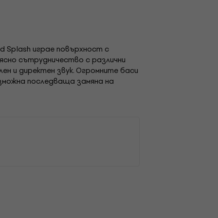
rd Splash играе повърхност с
тясно сътрудничество с различни
ен и директен звук. Огромните баси
възможна последваща замяна на