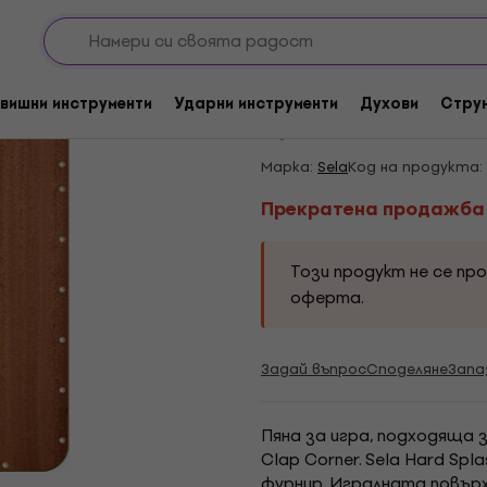
кусии
Кахони
cajon аксесоари
Прекратена продажба
Sela SE 102 Кахон
вишни инструменти
Ударни инструменти
Духови
Стру
5
/5
1 x оценен
Марка:
Sela
Код на продукта:
Прекратена продажба
Този продукт не се пр
оферта.
Задай въпрос
Споделяне
Запа
Пяна за игра, подходяща з
Clap Corner. Sela Hard Sp
фурнир. Игралната повърх