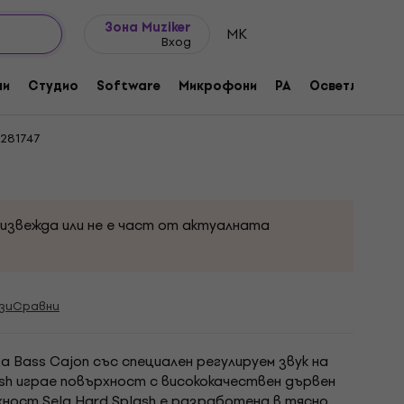
Идеи за подарък
FAQ
Muziker Блог
Зона Muziker
MK
Вход
ни
Студио
Software
Микрофони
PA
Осветление
281747
оизвежда или не е част от актуалната
зи
Сравни
а Bass Cajon със специален регулируем звук на
lash играе повърхност с висококачествен дървен
ност Sela Hard Splash е разработена в тясно