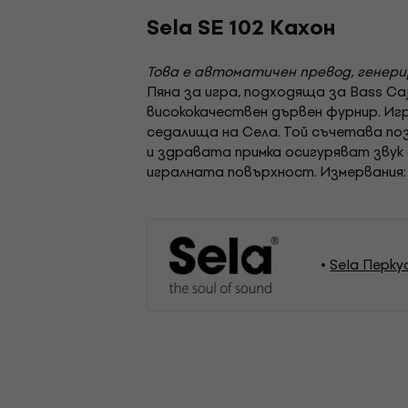
Sela SE 102 Кахон
Това е автоматичен превод, генер
Пяна за игра, подходяща за Bass Caj
висококачествен дървен фурнир. Иг
седалища на Села. Той съчетава по
и здравата примка осигуряват звук 
игралната повърхност. Измервания: 
Sela Перку