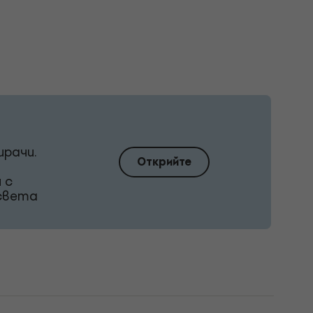
ирачи.
Открийте
 с
 света