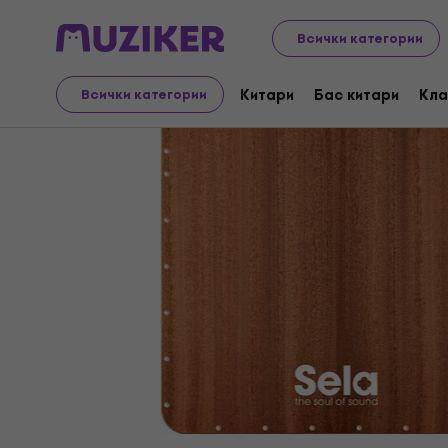
Музикални инструменти
Ударни инструменти
Пер
Всички категории
Китари
Бас китари
Кла
Всички категории
Прекратена продажба