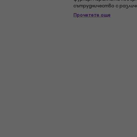
сътрудничество с различ
висококачествено майсторс
Прочетете още