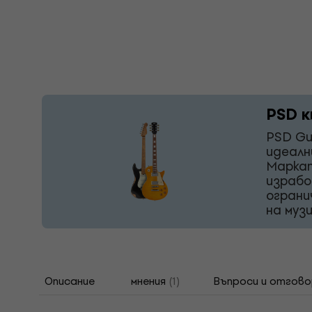
PSD к
PSD Gu
идеалн
Маркат
израбо
ограни
на муз
Описание
мнения
(1)
Въпроси и отгово