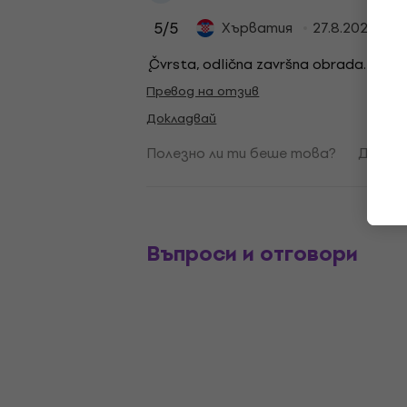
5
/5
Хърватия
27.8.2024
˛Čvrsta, odlična završna obrada.
Превод на отзив
Докладвай
Полезно ли ти беше това?
Да
Въпроси и отговори