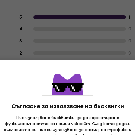
Отзиви на клиенти за продукта
1
5
0
4
0
3
0
2
0
1
иенти, които са закупили продукт от нас в миналото.
С
Съгласие за използване на бисквитки
Ние използваме бисквитки, за да гарантираме
функционалността на нашия уебсайт. След като дадеш
съгласието си, ние ги използваме за анализ на трафика и