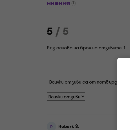
мнения
(1)
5
/ 5
Въз основа на броя на отзивите: 1
Всички отзиви са от потвърдени кл
Robert Š.
R