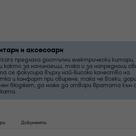
итари и аксесоари
itars предлага достъпни електрически китари,
и както за начинаещи, така и за напреднали св
а се фокусира върху най-високо качество на
тка и комфорт при свирене, така че всеки, дори
чен бюджет, да може да отвори вратата към
иката.
ри
Документи