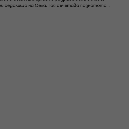
ни седалища на Села. Той съчетава познатото
тво на Села със силен и директен звук....