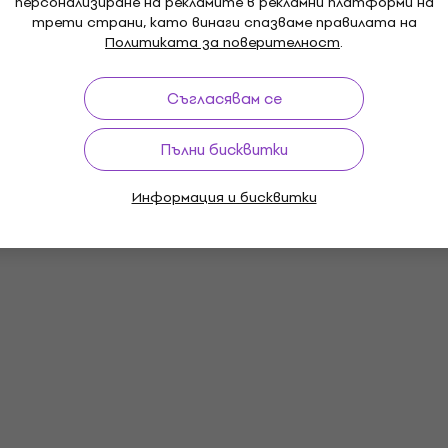
персонализиране на рекламите в рекламни платформи на
трети страни, като винаги спазваме правилата на
Политиката за поверителност
.
Съгласявам се
Пълни бисквитки
Не
Информация и бисквитки