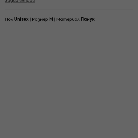
Задай въпрос
Пол
Unisex
| Pазмер
M
| Материал
Памук