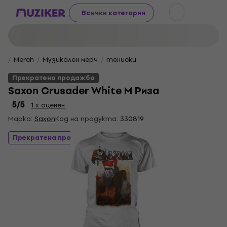
Всички категории
Merch
Музикален мерч
тениски
Прекратена продажба
Saxon Crusader White M Риза
5
/5
1 x оценен
Марка:
Saxon
Код на продукта:
330819
Прекратена продажба