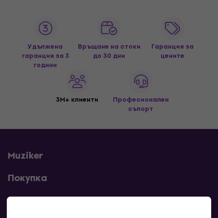
Удължена
Връщане на стоки
Гаранция за
гаранция за 3
до 30 дни
цените
години
3M+ клиенти
Професионален
съпорт
Muziker
Покупка
Полезни линкове