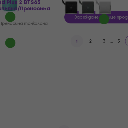
nd Plus 2 BTS65
ативна/Преносима
Зареждане на още прод
реносима тонколона
2
3
...
5
1