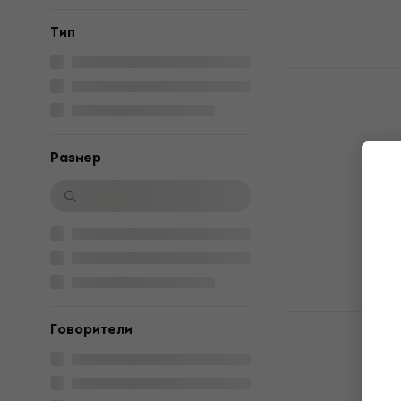
Tип
Edifier ES3
Портативн
тонколона
Портативна/П
Pазмер
156,29 €
с код
189 €
В наличност
Zealot S77
Говорители
Преносима
Портативна/П
5
/5