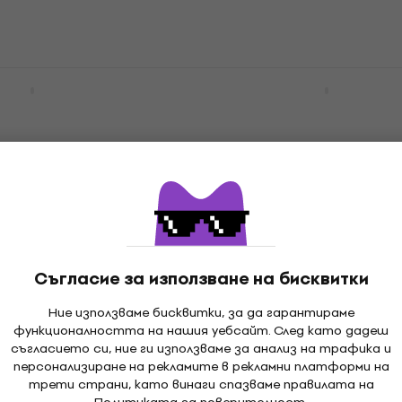
00 Bluetooth Black
Tribit XSound Go BTS38
За количество отстъпка
а/Преносима
Портативна/Преносима
тонколона
реносима тонколона
Портативна/Преносима тон
5
/5
MUZMUZ-15
45 €
46,90 €
В наличност
Съгласие за използване на бисквитки
Ние използваме бисквитки, за да гарантираме
 Black Портативна/
Отстъпки
функционалността на нашия уебсайт. След като дадеш
 тонколона
Teenage Engineering O
съгласието си, ние ги използваме за анализ на трафика и
Grey Портативна/Прен
персонализиране на рекламите в рекламни платформи на
реносима тонколона
тонколона
трети страни, като винаги спазваме правилата на