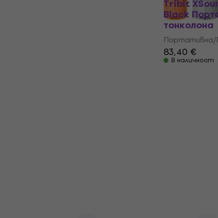
Tribit XSou
Black Порт
тонколона
Портативна/П
83,40 €
В наличност