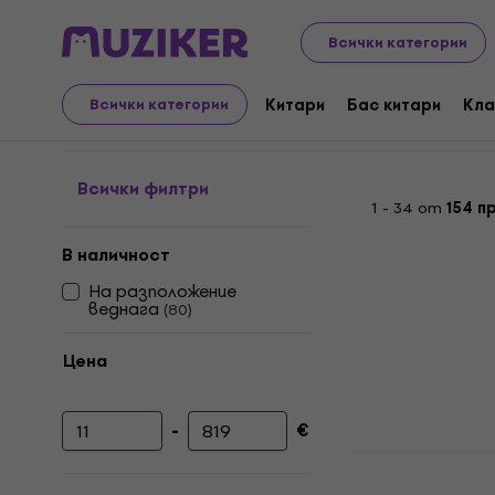
Аудио Видео Техника
Аудио
Преносимо аудио
Бе
Всички категории
Преносими тонколони
Китари
Бас китари
Кла
Всички категории
Всички филтри
1 - 34 от
154 п
В наличност
На разположение
веднага
(
80
)
Цена
-
€
Минимална цена
Максимална цена
Zealot S87
Преносима