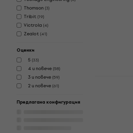
Преносима
Thomson
(
3
)
Портативна/П
Tribit
4,5
/5
(
19
)
19,90 €
Victrola
(
4
)
В наличност
Zealot
(
41
)
Оценки
5
(
33
)
4 и повече
(
58
)
3 и повече
(
59
)
Zealot S79
Преносима
2 и повече
(
61
)
Портативна/П
4
/5
Предлагана конфигурация
109 €
В наличност