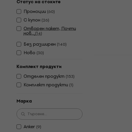
Статус на стоките
Портативна/П
Промоции
(
60
)
4,6
/5
79,10 €
С купон
(
26
)
В наличност
Отворен пакет, Почти
нов...
(
14
)
Без pазширен
(
140
)
Ново
(
30
)
Zealot S49
Преносима
Комплект продукти
Портативна/П
Отделен продукт
(
153
)
4,3
/5
Комплект продукти
(
1
)
20,90 €
В наличност
Марка
Anker
(
9
)