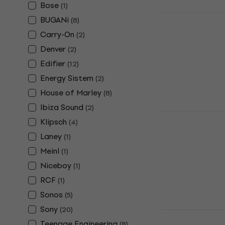
Bose
(
1
)
BUGANi Brie
BUGANi
(
8
)
Портативн
Carry-On
(
2
)
тонколона
Denver
(
2
)
Портативна/П
Edifier
(
12
)
5
/5
Energy Sistem
(
2
)
136,46 €
с код
House of Marley
(
8
)
170 €
Ibiza Sound
В наличност
(
2
)
Zealot S76
Klipsch
(
4
)
Преносима
Laney
(
1
)
Портативна/П
Meinl
(
1
)
5
/5
59,20 €
Niceboy
(
1
)
В наличност
RCF
(
1
)
Sonos
(
5
)
Sony
(
20
)
Zealot S75
Teenage Engineering
(
8
)