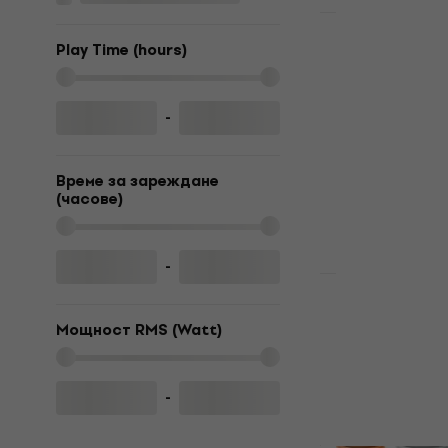
Ново
Sony SRS-X
Play Time (hours)
Портативн
тонколона
-
Портативна/П
56,20 €
60,9
В наличност
Време за зареждане
(часове)
-
Sony SRS-X
Портативн
Мощност RMS (Watt)
тонколона
Портативна/П
-
56 €
60,90 €
В наличност