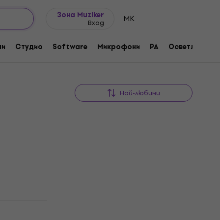
Идеи за подарък
FAQ
Muziker Блог
Зона Muziker
MK
Вход
ни
Студио
Software
Микрофони
PA
Осветление
Най-любими
Ново
вна/
Отстъпки
Thomson WS502 Портативна/