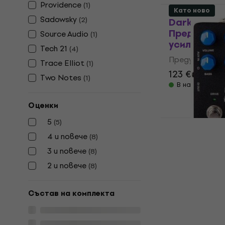
Providence
(
1
)
Като ново
Sadowsky
(
2
)
Darkglass 
Предусилва
Source Audio
(
1
)
усилвател 
Tech 21
(
4
)
Предусилвател
Trace Elliot
(
1
)
123 €
146,52
Two Notes
(
1
)
В наличност
Оценки
5
(
5
)
Nux NBP-5 
4 и повече
(
8
)
Rack усилв
3 и повече
(
8
)
Предусилвател
2 и повече
(
8
)
112 €
177,21 
В наличност
Състав на комплекта