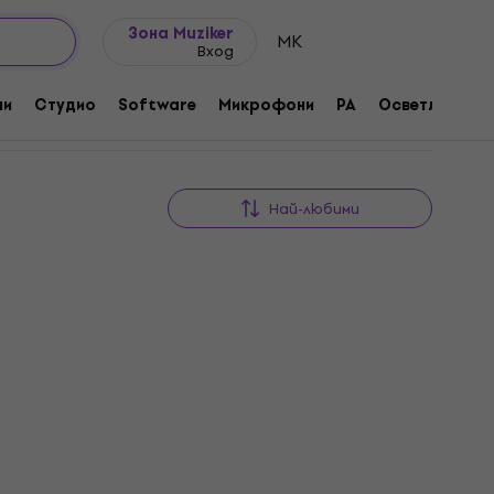
Идеи за подарък
FAQ
Muziker Блог
Зона Muziker
MK
Вход
ни
Студио
Software
Микрофони
PA
Осветление
Най-любими