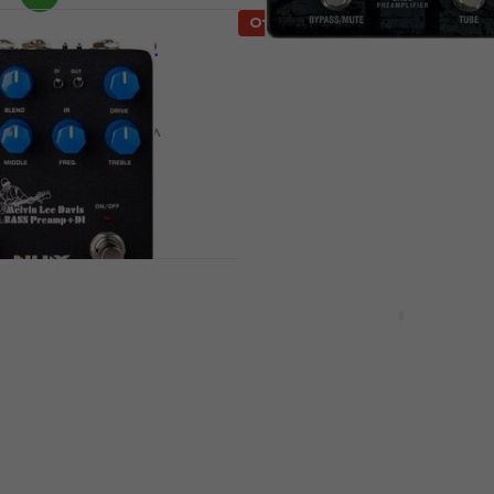
Отстъпки
Tone Capsule V2
Laney Digbeth DB-PRE
тел и Rack
Предусилвател и Rack
(Като ново)
усилвател (Като ново)
 и Rack усилвател
Предусилвател и Rack усилв
 €
159 €
187,11 €
- 16 %
- 15 %
В наличност
Отстъпки
Предусилвател и
Sadowsky Onboard Bas
ател (Като ново)
Preamp (4KS) Предусил
и Rack усилвател
 и Rack усилвател
Предусилвател и Rack усилв
€
- 37 %
5
/5
154 €
169 €
- 9 %
На път