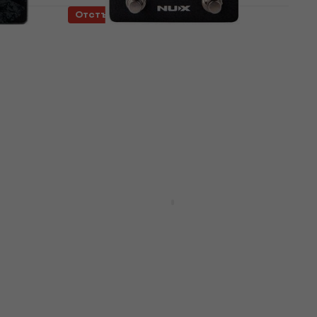
Отстъпки
Nux NBP-5 Предусилвател и
Rack усилвател (Само
разопакован)
ател
Предусилвател и Rack усилвател
127 €
177,21 €
- 28 %
В наличност
Отстъпки
s
Two Notes ReVolt Bass
вател
Предусилвател и Rack
усилвател
ател
Предусилвател и Rack усилвател
5
/5
315 €
349 €
- 10 %
На път