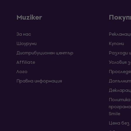
Muziker
Покуп
За нас
Рекламац
Шоуруми
Kупони
Дистрибуционен център
Разходи 
Affiliate
Условия 
Лого
Проследя
Правна информация
Допълнит
Декларац
Политика
програма
Smile
Цена без