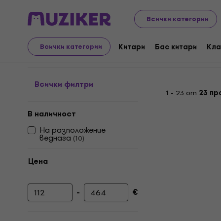
Музикални инструменти
Бас китари
Глави за ба
Всички категории
Предусилватели за ба
Китари
Бас китари
Кла
Всички категории
Всички филтри
1 - 23 от
23 пр
В наличност
На разположение
веднага
(
10
)
Цена
-
€
Минимална цена
Максимална цена