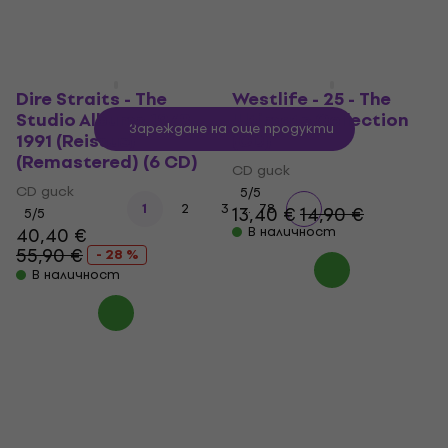
Dire Straits - The
Westlife - 25 - The
Studio Albums 1978-
Ultimate Collection
Зареждане на още продукти
1991 (Reissue)
(CD)
(Remastered) (6 CD)
CD диск
CD диск
5
/5
...
1
2
3
78
13,40 €
14,90 €
5
/5
40,40 €
В наличност
55,90 €
- 28 %
В наличност