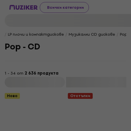
Всички категории
LP плочи и компактдискове
Музикални CD дискове
Pop /
Pop - CD
1 - 34 от
2 636 продукта
Филтриране
Ново
Отстъпки