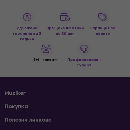
Удължена
Връщане на стоки
Гаранция за
гаранция за 3
до 30 дни
цените
години
3M+ клиенти
Професионален
съпорт
Muziker
Покупка
Полезни линкове