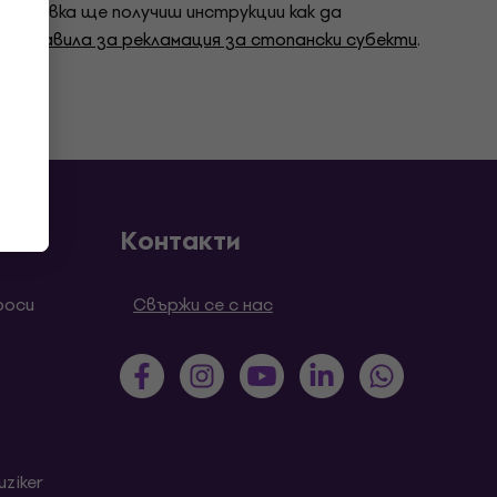
та заявка ще получиш инструкции как да
ри
Правила за рекламация за стопански субекти
.
Контакти
роси
Свържи се с нас
ziker