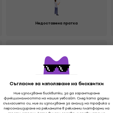
Недоставена пратка
Изпратихте ми грешен продукт
Съгласие за използване на бисквитки
Ние използваме бисквитки, за да гарантираме
функционалността на нашия уебсайт. След като дадеш
съгласието си, ние ги използваме за анализ на трафика и
персонализиране на рекламите в рекламни платформи на
газин на Muziker, където е възможно да получиш заявен