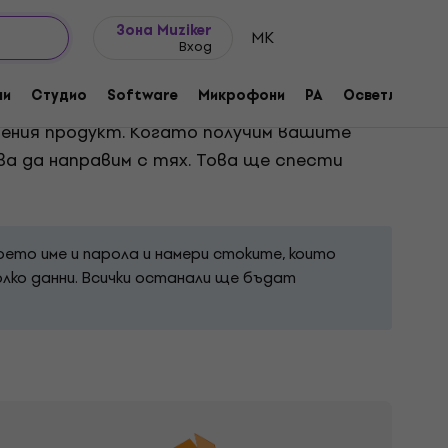
Идеи за подарък
FAQ
Muziker Блог
Зона Muziker
MK
Вход
ни
Студио
Software
Микрофони
PA
Осветление
рмуляра ще доведе до получаване на
вения продукт. Когато получим вашите
а да направим с тях. Това ще спести
воето име и парола и намери стоките, които
лко данни. Всички останали ще бъдат