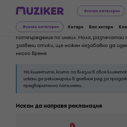
Рекламация
Всички категории
Китари
Бас китари
Кла
Всички категории
Избери вида на рекламацията, според проб
потвърждение по имейл. Моля, разпечатай
заявени стоки, ще можем незабавно да ид
много време.
На клиентите, които са влезли в своя клиентск
искаш да рекламираш в дневния ред за продаж
предварително попълнени.
Искам да направя рекламация