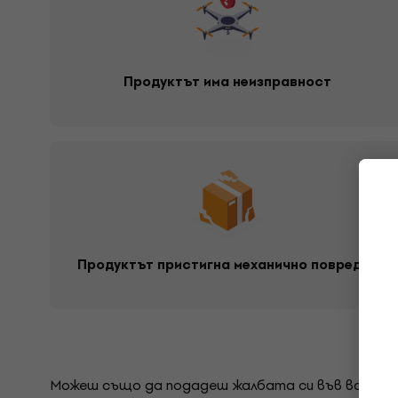
Продуктът има неизправност
Продуктът пристигна механично повреден
Можеш също да подадеш жалбата си във всеки ма