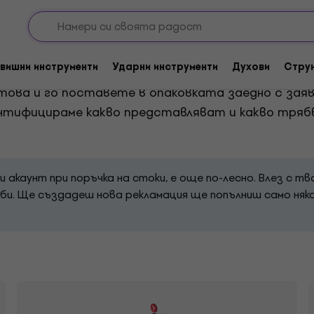
вишни инструменти
Ударни инструменти
Духови
Стру
лема, който имаш с продукта. Попълването на фо
 това и го поставете в опаковката заедно с зая
ентифицираме какво представляват и какво трябв
и акаунт при поръчка на стоки, е още по-лесно. Влез с т
би. Ще създадеш нова рекламация ще попълниш само няко