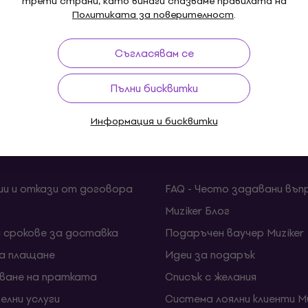
трети страни, като винаги спазваме правилата на
 по имейл на адрес
[email protected]
. В отговор на твоя
Политиката за поверителност
.
публикувани в
Правила за рекламация за потребители
и п
Съгласявам се
Пълни бисквитки
Информация и бисквитки
ка
Полезни линкове
ии и откази от договора
FAQ - Често задавани въп
Muziker Блог
и срокове за доставка
Подаръчен ваучер Muziker
за плащане
Идеи за подарък
ване на пратката
Списък с желания
елни услуги
Система лоялни клиенти Mu