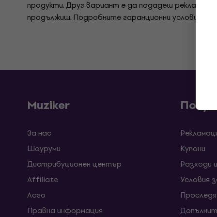
продукти. Друг вариант е да подадеш рекламация
продължиш. Подробните гаранционни условия са 
Muziker
Покуп
За нас
Рекламац
Шоуруми
Kупони
Дистрибуционен център
Разходи 
Affiliate
Условия 
Лого
Проследя
Правна информация
Допълнит