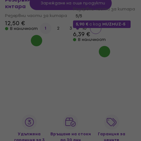
Зареждане на още продукти
китара
Резервни части за китара
Резервни части за китара
5
/5
12,50 €
5,90 €
с код
MUZMUZ-5
...
1
2
3
10
В наличност
6,39 €
В наличност
Удължена
Връщане на стоки
Гаранция за
гаранция за 3
до 30 дни
цените