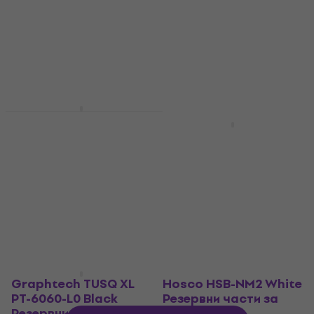
китара
китара
Резервни части за китара
Резервни части за китара
4,6
/5
5
/5
13,50 €
10,90 €
с код
MUZMUZ-5
В наличност
11,90 €
В наличност
Hosco HSB-NS1 White
Резервни части за
Graphtech PQ-9281-
китара
C0 White Резервни
части за китара
Резервни части за китара
5
/5
Резервни части за китара
5,39 €
4,8
/5
В наличност
9,19 €
11,90 €
- 23 %
В наличност
Graphtech TUSQ XL
Hosco HSB-NM2 White
PT-6060-L0 Black
Резервни части за
Резервни части за
китара