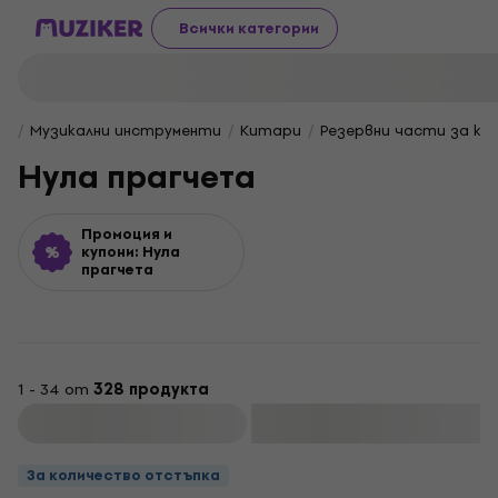
Всички категории
Музикални инструменти
Китари
Резервни части за ки
Нула прагчета
Промоция и
купони: Нула
прагчета
1 - 34 от
328 продукта
Филтриране
За количество отстъпка