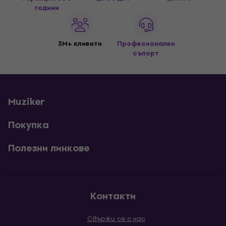
години
3M+ клиенти
Професионален
съпорт
Muziker
Покупка
Полезни линкове
Контакти
Свържи се с нас