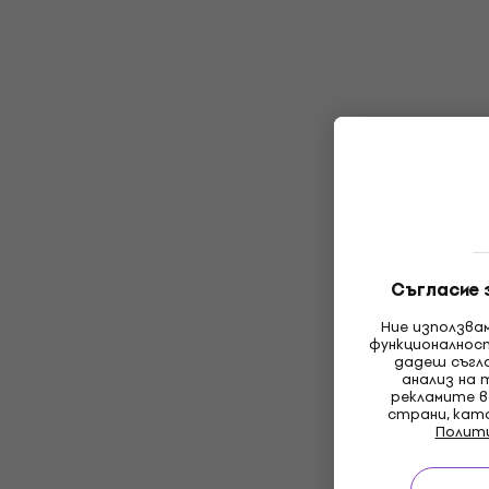
Съгласие 
Ние използва
функционалнос
дадеш съгла
анализ на 
рекламите в
страни, кат
Полит