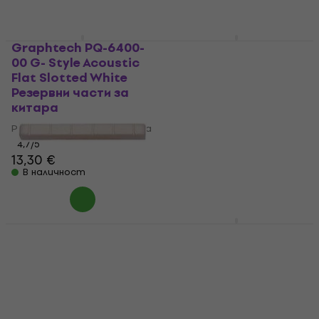
Graphtech PQ-6400-
Graphtech TUSQ XL
00 G- Style Acoustic
PT-4025-00 Black
Flat Slotted White
Резервни части за
Резервни части за
китара
китара
Резервни части за китара
Резервни части за китара
4,6
/5
13,60 €
4,7
/5
13,30 €
В наличност
В наличност
Fire&Stone 547028
Graphtech TUSQ PQ-
White Резервни части
1728-00 White
за китара
Резервни части за
китара
Резервни части за китара
2,49 €
2,79 €
Резервни части за китара
В наличност
4,5
/5