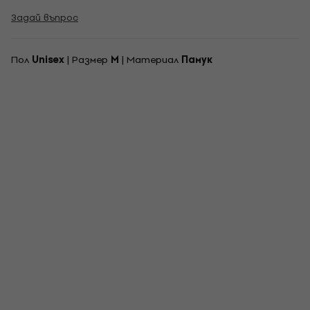
Задай въпрос
Пол
Unisex
| Pазмер
M
| Материал
Памук