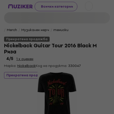
Всички категории
Merch
Музикален мерч
тениски
Прекратена продажба
Nickelback Guitar Tour 2016 Black M
Риза
4
/5
1 x оценен
Марка:
Nickelback
Код на продукта:
330047
Прекратена продажба