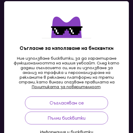
Полезни линкове
Контакти
Свържи се с нас
Съгласие за използване на бисквитки
Ние използваме бисквитки, за да гарантираме
функционалността на нашия уебсайт. След като
дадеш съгласието си, ние ги използваме за
анализ на трафика и персонализиране на
рекламите в рекламни платформи на трети
страни, като винаги спазваме правилата на
Политиката за поверителност
.
Съгласявам се
MK
Пълни бисквитки
Информация и бисквитки