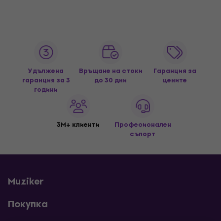
Удължена
Връщане на стоки
Гаранция за
гаранция за 3
до 30 дни
цените
години
3M+ клиенти
Професионален
съпорт
Muziker
Покупка