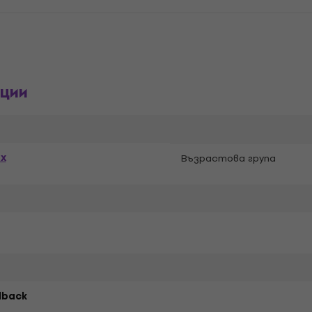
ции
ex
Възрастова група
lback