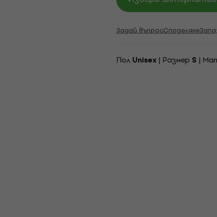
Задай въпрос
Споделяне
Запа
Пол
| Pазмер
| Ма
Unisex
S