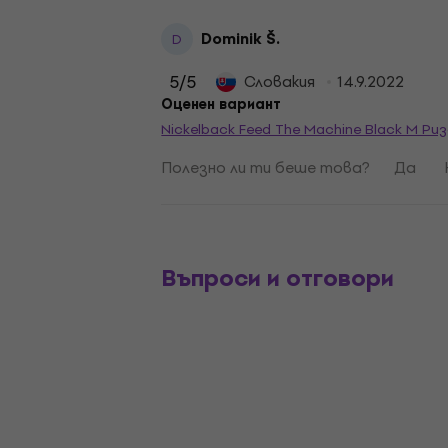
Dominik Š.
D
5
/5
Словакия
14.9.2022
Оценен вариант
Nickelback Feed The Machine Black M Ри
Полезно ли ти беше това?
Да
Въпроси и отговори