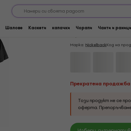
Прекратена продажба
Nickelback Feed The
Шалове
Каскети
капачки
Чорапи
Чанти и раниц
5
/5
1 x оценен
Марка:
Nickelback
Код на про
Прекратена продажба
Този продукт не се пр
оферта. Препоръчвам
Избери алтернатива