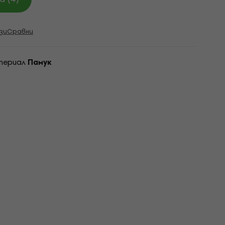
зи
Сравни
териал
Памук