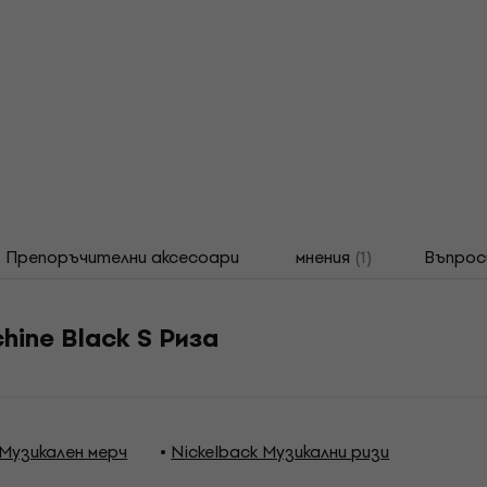
Препоръчителни аксесоари
мнения
(1)
Въпрос
hine Black S Риза
 Музикален мерч
Nickelback Музикални ризи