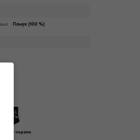
ала
Памук (100 %)
икални чорапи