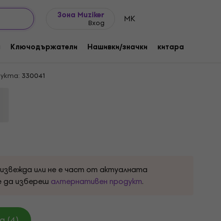
Идеи за подарък
FAQ
Muziker Блог
Зона Muziker
MK
Вход
 Machine Black S Риза
и
Ключодържатели
Нашивки/значки
китара
Подар
дукта:
330041
оизвежда или не е част от актуалната
е да избереш
алтернативен продукт
.
 (4)