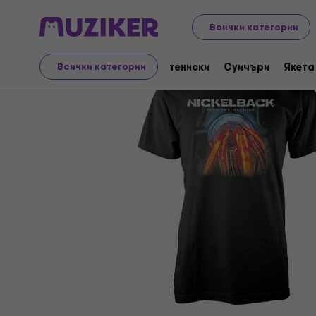
Merch
Музикален мерч
тениски
Всички категории
тениски
Суичъри
Якета
Всички категории
Прекратена продажба