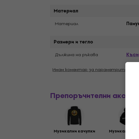
Материал
Материал
Паму
Размери и тегло
Къси
Дължина на ръкава
Имам коментар за параметрите
Препоръчителни аксес
Музикални качулки
Музикални ш