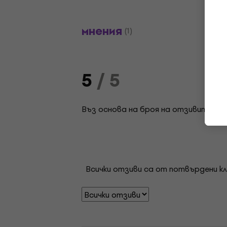
мнения
(1)
5
/ 5
Въз основа на броя на отзивите: 1
Всички отзиви са от потвърдени кл