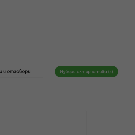
и и отговори
Документи
Таблица с размери
Избери алтернатива (4)