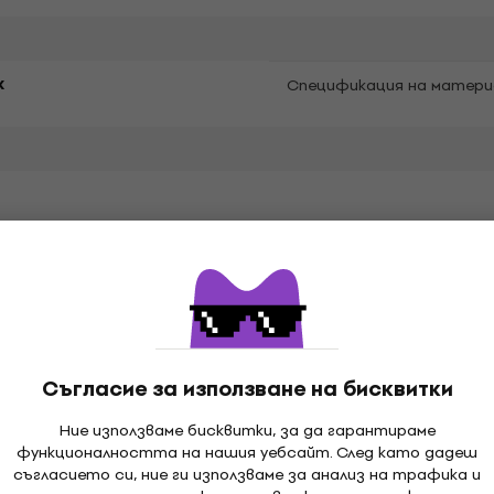
к
Спецификация на матери
оари
Съгласие за използване на бисквитки
Ние използваме бисквитки, за да гарантираме
функционалността на нашия уебсайт. След като дадеш
апки
Грамофонни плочи
Музикални Каскети
Муз
съгласието си, ние ги използваме за анализ на трафика и