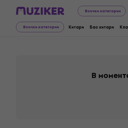
Музикални инструменти
Китари
Електрически к
Всички категории
Mustang
Китари
Бас китари
Кла
Всички категории
В момент