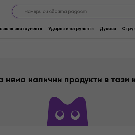
итари
Mustang
вишни инструменти
Ударни инструменти
Духови
Стру
а няма налични продукти в тази 