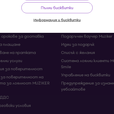
ка
Полезни линкове
Пълни бисквитки
ии и откази от договора
FAQ - Често задавани въп
Информация и бисквитки
Muziker Блог
и срокове за доставка
Подаръчен ваучер Muziker
за плащане
Идеи за подарък
ване на пратката
Списък с желания
елни услуги
Система лоялни клиенти Mu
Smile
ия за поверителност
Управление на бисквитки
 за поверителност на
та за лоялност MUZIKER
Предупреждение за измамн
уебсайтове
 ДДС
говски условия