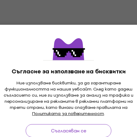
Съгласие за използване на бисквитки
Ние използваме бисквитки, за да гарантираме
функционалността на нашия уебсайт. След като дадеш
съгласието си, ние ги използваме за анализ на трафика и
персонализиране на рекламите в рекламни платформи на
и до 30 дни
Гаранция за цените
3M
трети страни, като винаги спазваме правилата на
Политиката за поверителност
.
Съгласявам се