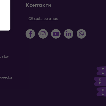
Контакти
роси
Свържи се с нас
ziker
ически