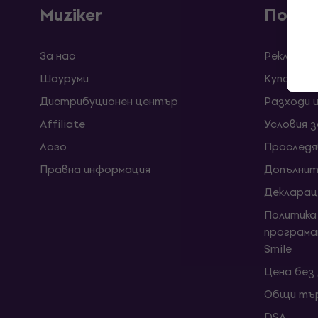
Muziker
Покуп
За нас
Рекламац
Шоуруми
Kупони
Дистрибуционен център
Разходи 
Affiliate
Условия 
Лого
Проследя
Правна информация
Допълнит
Декларац
Политика
програма
Smile
Цена без
Общи тър
DSA