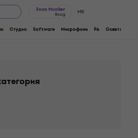
Идеи за подарък
FAQ
Muziker Блог
Зона Muziker
MK
Вход
ни
Студио
Software
Микрофони
PA
Осветление
категория