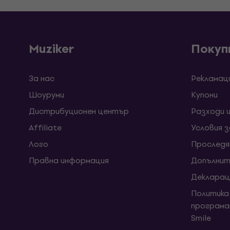
Muziker
Покуп
За нас
Рекламац
Шоуруми
Kупони
Дистрибуционен център
Разходи 
Affiliate
Условия 
Лого
Проследя
Правна информация
Допълнит
Декларац
Политика
програма
Smile