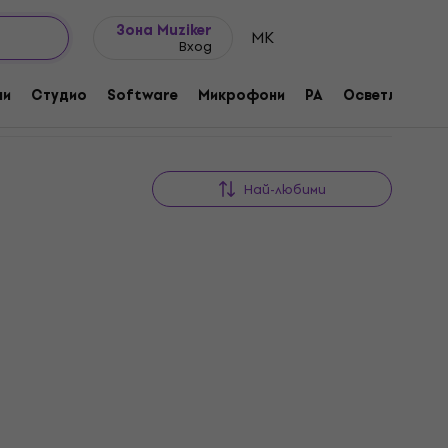
Идеи за подарък
FAQ
Muziker Блог
Зона Muziker
MK
Вход
ни
Студио
Software
Микрофони
PA
Осветление
Най-любими