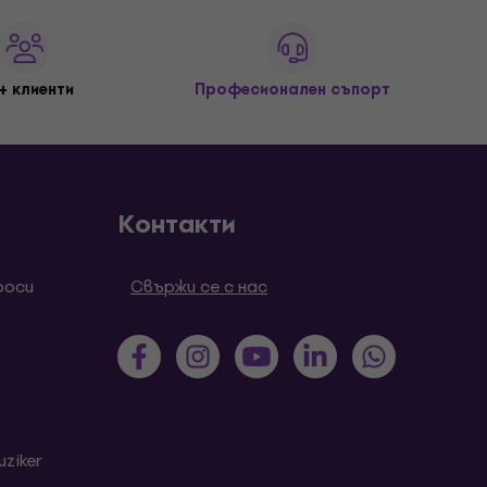
+ клиенти
Професионален съпорт
Контакти
роси
Свържи се с нас
ziker