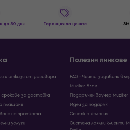
и до 30 дни
Гаранция за цените
3M
ка
Полезни линкове
ии и откази от договора
FAQ - Често задавани въп
Muziker Блог
и срокове за доставка
Подаръчен ваучер Muziker
за плащане
Идеи за подарък
ване на пратката
Списък с желания
елни услуги
Система лоялни клиенти Mu
Smile