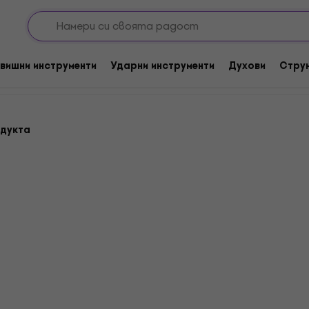
рдери
Многоканален компактни студиа
ни студиа
вишни инструменти
Ударни инструменти
Духови
Стру
одукта