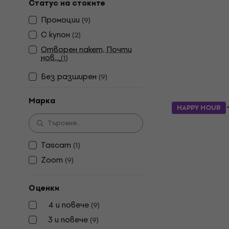
Статус на стоките
Zoom LiveTr
Промоции
(
9
)
компактен 
С купон
(
2
)
Multitrack ко
Отворен пакет, Почти
4,9
/5
нов...
(
1
)
231 €
349 €
Без pазширен
(
9
)
В наличност
Марка
Tascam DP-
HAPPY HOUR
компактен 
Multitrack ко
Tascam
(
1
)
4,8
/5
174 €
Zoom
(
9
)
В наличност
Оценки
4 и повече
(
9
)
Отстъпки
3 и повече
(
9
)
Zoom R12 M