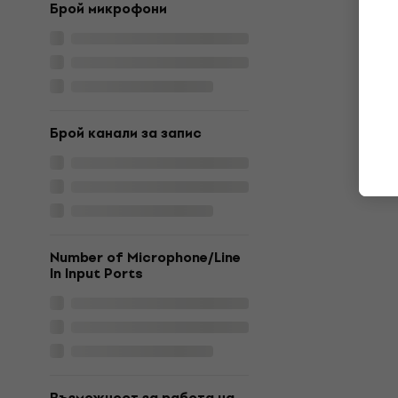
Брой микрофони
Брой канали за запис
Number of Microphone/Line
In Input Ports