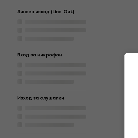
Линеен изход (Line-Out)
Вход за микрофон
Изход за слушалки