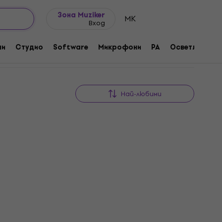
Идеи за подарък
FAQ
Muziker Блог
Зона Muziker
MK
Вход
ни
Студио
Software
Микрофони
PA
Осветление
Най-любими