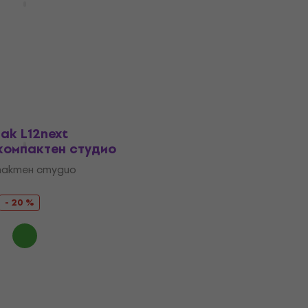
студио
компактен студио (Като
мпактен студио
Multitrack компактен студио
310 €
351,45 €
- 12 %
- 24 %
В наличност
ak L12next
 компактен студио
мпактен студио
- 20 %