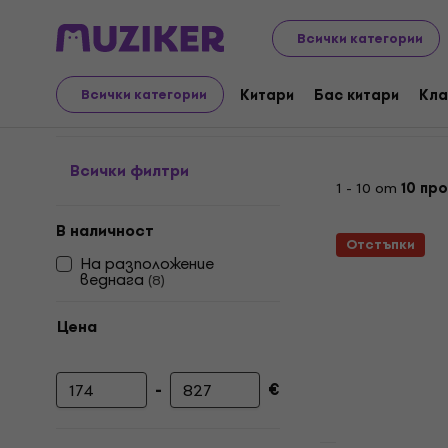
Музикални инструменти
Студио
Дигитални реко
Всички категории
Многоканален компакт
Китари
Бас китари
Кла
Всички категории
Всички филтри
1 - 10 от
10 пр
В наличност
Отстъпки
На разположение
веднага
(
8
)
Цена
-
€
Минимална цена
Максимална цена