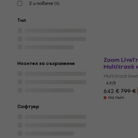
компактен 
2 и повече
(
9
)
Multitrack ко
Tип
4,3
/5
249 €
329 €
В наличност
Zoom LiveTr
Носител за съхранение
Multitrack
Multitrack ко
4,9
/5
642 €
799 €
На път
Софтуер