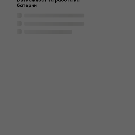
Възможност за работа на
батерии