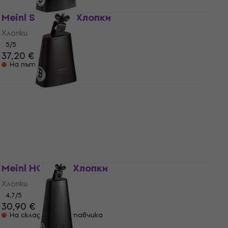
Meinl SL675-BK Хлопки
Хлопки
5
/5
37,20 €
40,90 €
На път
Meinl SL525-BK Хлопки
Хлопки
5
/5
38,90 €
На склад при доставчика
Meinl HCO2BK Хлопки
Хлопки
4,7
/5
30,90 €
На склад при доставчика