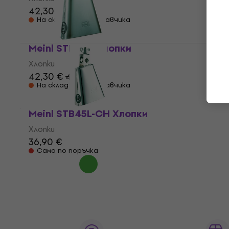
42,30 €
45,90 €
На склад при доставчика
Meinl STB65H Хлопки
Хлопки
42,30 €
44,90 €
На склад при доставчика
Meinl STB45L-CH Хлопки
Хлопки
36,90 €
Само по поръчка