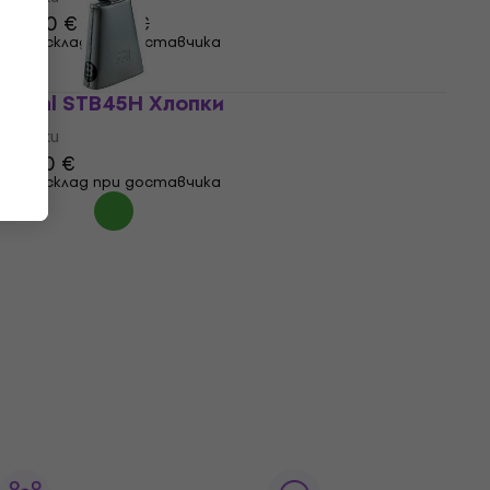
30,20 €
31,90 €
На склад при доставчика
Meinl STB45H Хлопки
Хлопки
36,90 €
На склад при доставчика