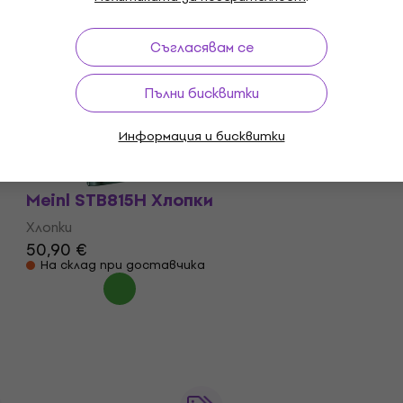
44,90 €
На склад при доставчика
Съгласявам се
Meinl STB55-CH Хлопки
Пълни бисквитки
Хлопки
40,30 €
Информация и бисквитки
На склад при доставчика
Meinl STB815H Хлопки
Хлопки
50,90 €
На склад при доставчика