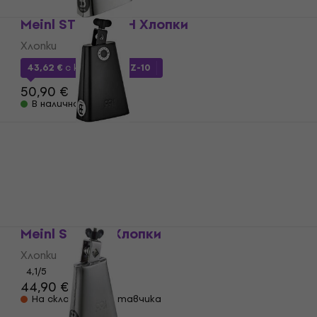
Meinl STB80B-CH Хлопки
Хлопки
43,62 €
с код
MUZMUZ-10
50,90 €
В наличност
Meinl SCL70B-BK Хлопки
Хлопки
5
/5
41,50 €
43,90 €
На склад при доставчика
Meinl STB625 Хлопки
Хлопки
4,1
/5
44,90 €
На склад при доставчика