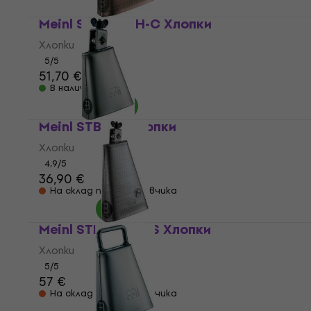
Meinl STB625HH-C Хлопки
Хлопки
5
/5
51,70 €
В наличност
Meinl STB45L Хлопки
Хлопки
4,9
/5
36,90 €
На склад при доставчика
Meinl STB80BHH-S Хлопки
Хлопки
5
/5
57 €
На склад при доставчика