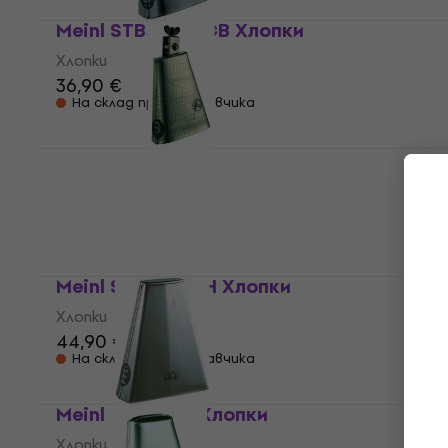
Meinl STB45HA-CB Хлопки
Хлопки
36,90 €
На склад при доставчика
Meinl STB625HH-G Хлопки
Хлопки
52,40 €
На склад при доставчика
Meinl STB625-CH Хлопки
Хлопки
44,90 €
На склад при доставчика
Meinl STB785H Хлопки
Хлопки