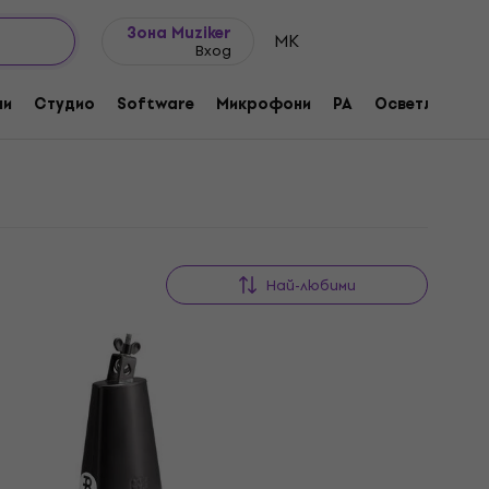
Идеи за подарък
FAQ
Muziker Блог
Зона Muziker
MK
Вход
ни
Студио
Software
Микрофони
PA
Осветление
Най-любими