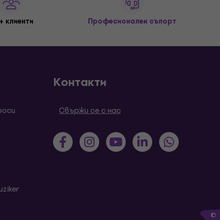
+ клиенти
Професионален съпорт
Контакти
роси
Свържи се с нас
ziker