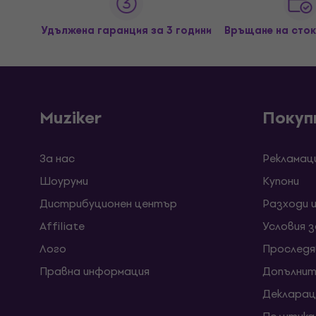
Удължена гаранция за 3 години
Връщане на сток
Muziker
Покуп
За нас
Рекламац
Шоуруми
Kупони
Дистрибуционен център
Разходи 
Affiliate
Условия 
Лого
Проследя
Правна информация
Допълнит
Декларац