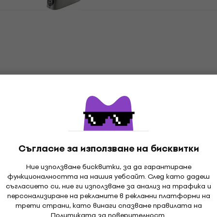
Meinl STB45M Хлопки
Хлопки
5
/5
34,20 €
36,90 €
На склад при доставчика
Meinl STB80S Хлопки
Хлопки
50,90 €
На склад при доставчика
Meinl STB55 Хлопки
Съгласие за използване на бисквитки
Хлопки
35,40 €
39,90 €
Ние използваме бисквитки, за да гарантираме
На склад при доставчика
функционалността на нашия уебсайт. След като дадеш
съгласието си, ние ги използваме за анализ на трафика и
персонализиране на рекламите в рекламни платформи на
Meinl STB625HA-CB Хлопки
трети страни, като винаги спазваме правилата на
Хлопки
Политиката за поверителност
.