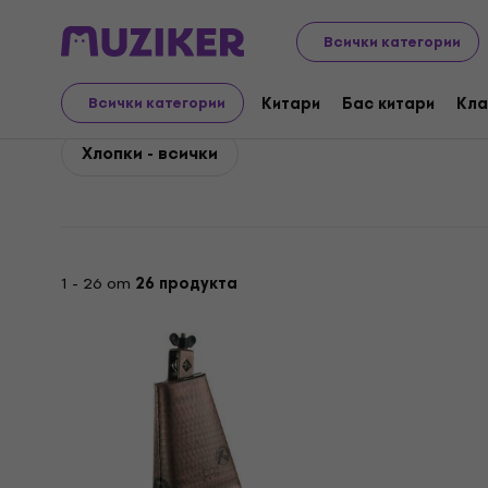
Meinl
Ударни инструменти
Перкусии
Meinl Хлопки
Всички категории
Meinl Хлопки
Китари
Бас китари
Кла
Всички категории
Хлопки - всички
1 - 26 от
26 продукта