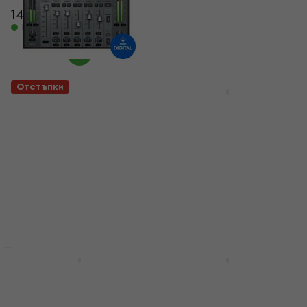
146 €
212 €
304 €
540 €
- 31 %
- 44 %
Налично за изтегляне
Налично за изтегляне
Отстъпки
Отстъпки
Waves Vitamin Sonic
Signum Audio BUTE
Enhancer (Дигитален
Limiter 2 (STEREO)
продукт)
(Дигитален продукт)
Управляващ софтуер
Управляващ софтуер
50,70 €
26,90 €
36,90 €
- 27 %
84,60 €
- 40 %
Налично за изтегляне
Налично за изтегляне
Отстъпки
Отстъпки
Acon Digital Mix &
Waves Nx Virtual Mix
Mastering Suite
Room over
(Дигитален продукт)
Headphones