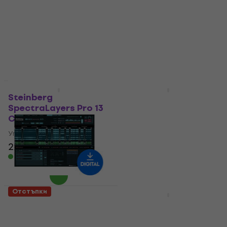
Elements 13 Full
Education (Дигитален
Version (Дигитален
продукт)
продукт)
Управляващ софтуер
Управляващ софтуер
163 €
199 €
- 18 %
73,20 €
90 €
Налично за изтегляне
- 19 %
Налично за изтегляне
Отстъпки
Отстъпки
Steinberg
Steinberg WaveLab
SpectraLayers Pro 13
Pro 13 Full Version
Comp. CG
(Дигитален продукт)
Управляващ софтуер
Управляващ софтуер
225 €
279 €
5
/5
- 19 %
394 €
499 €
Налично за изтегляне
- 21 %
Налично за изтегляне
Отстъпки
HAPPY HOUR
Fiedler Audio
Waves NLS Non-Linear
Mastering Console 2
Summer (Дигитален
(Дигитален продукт)
продукт)