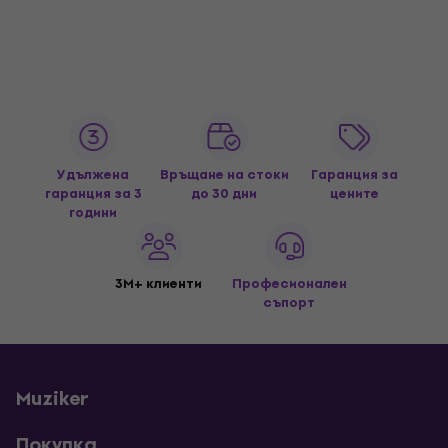
Удължена
Връщане на стоки
Гаранция за
гаранция за 3
до 30 дни
цените
години
3M+ клиенти
Професионален
съпорт
Muziker
Покупка