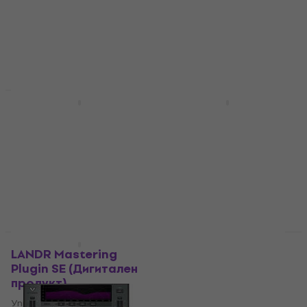
Управляващ софтуер
Управляващ софтуер
101 €
159 €
4
/5
- 36 %
280 €
491 €
Налично за изтегляне
- 43 %
Налично за изтегляне
Отстъпки
HAPPY HOUR
Antares Vocal Prep
Nugen Audio Post
(Дигитален продукт)
Bundle (Дигитален
продукт)
Управляващ софтуер
Управляващ софтуер
69,90 €
107 €
- 35 %
999 €
1 839 €
Налично за изтегляне
- 46 %
Налично за изтегляне
Отстъпки
Отстъпки
LANDR Mastering
FabFilter Mastering
Plugin SE (Дигитален
Bundle (Дигитален
продукт)
продукт)
Управляващ софтуер
Управляващ софтуер