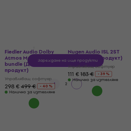
Управляващ софтуер
5
/5
40,20 €
183 €
368 €
- 50 %
60,30 €
- 33 %
Налично за изтегляне
Налично за изтегляне
Fiedler Audio Dolby
Nugen Audio ISL 2ST
Atmos Mastering
(Дигитален продукт)
Зареждане на още продукти
bundle (Дигитален
Управляващ софтуер
продукт)
111 €
183 €
- 39 %
Управляващ софтуер
Налично за изтегляне
1
2
298 €
499 €
- 40 %
Налично за изтегляне