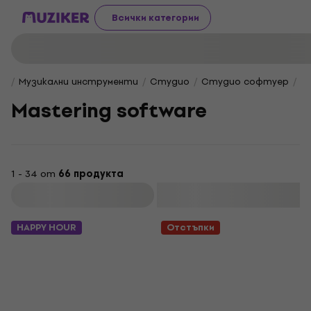
Всички категории
Музикални инструменти
Студио
Студио софтуер
Ma
Mastering software
1 - 34 от
66 продукта
Филтриране
HAPPY HOUR
Отстъпки