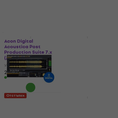
5
/5
5
/5
119 €
211 €
52,20 €
70 €
- 44 %
- 25 %
Налично за изтегляне
Налично за изтегляне
Отстъпки
Отстъпки
Acon Digital
Steinberg WaveLab
Acoustica Post
Elements 13 Education
Production Suite 7.x
(Дигитален продукт)
(Дигитален продукт)
Управляващ софтуер
Управляващ софтуер
5
/5
39 €
50 €
206 €
259 €
- 22 %
- 20 %
Налично за изтегляне
Налично за изтегляне
Отстъпки
Отстъпки
Acon Digital
Steinberg
Acoustica Standard
SpectraLayers Pro 13
Edition 7.x (Дигитален
Full Version
продукт)
(Дигитален продукт)