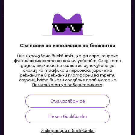
Полезни линкове
Контакти
Свържи се с нас
Съгласие за използване на бисквитки
Ние използваме бисквитки, за да гарантираме
функционалността на нашия уебсайт. След като
дадеш съгласието си, ние ги използваме за
анализ на трафика и персонализиране на
рекламите в рекламни платформи на трети
страни, като винаги спазваме правилата на
Политиката за поверителност
.
Съгласявам се
MK
Пълни бисквитки
Информация и бисквитки