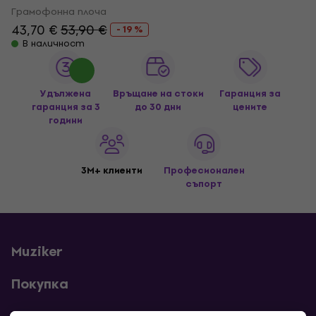
Грамофонна плоча
43,70 €
53,90 €
- 19 %
В наличност
Удължена
Връщане на стоки
Гаранция за
гаранция за 3
до 30 дни
цените
години
3M+ клиенти
Професионален
съпорт
Muziker
Покупка