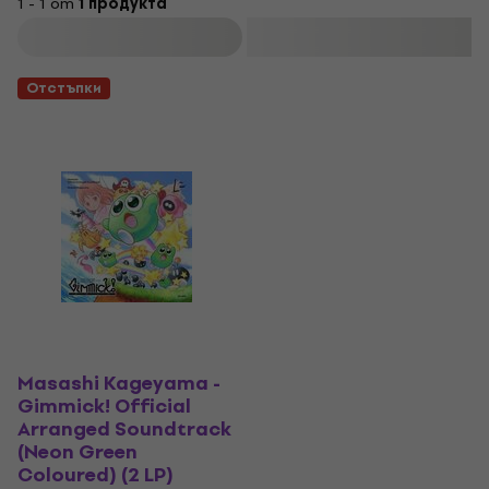
1 - 1 от
1 продукта
Филтриране
Отстъпки
Masashi Kageyama -
Gimmick! Official
Arranged Soundtrack
(Neon Green
Coloured) (2 LP)