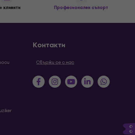
+ клиенти
Професионален съпорт
Контакти
роси
Свържи се с нас
ziker