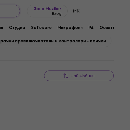
Идеи за подарък
FAQ
Muziker Блог
Зона Muziker
MK
Вход
ни
Студио
Software
Микрофони
PA
Осветление
рачни превключватели и контролери - всички
Най-любими