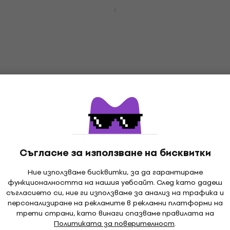
Marshall PEDL 10048 Футсуич (Почти
нов)
Футсуич
75,90 €
95,14 €
- 20 %
В наличност
Отстъпки
Marshall PEDL-90003 Футсуич
Футсуич
4,2
/5
48,70 €
58,90 €
- 17 %
На път
Съгласие за използване на бисквитки
Ние използваме бисквитки, за да гарантираме
функционалността на нашия уебсайт. След като дадеш
Marshall PEDL-00041 Футсуич
съгласието си, ние ги използваме за анализ на трафика и
персонализиране на рекламите в рекламни платформи на
Футсуич
трети страни, като винаги спазваме правилата на
5
/5
Политиката за поверителност
.
80,90 €
88,90 €
- 9 %