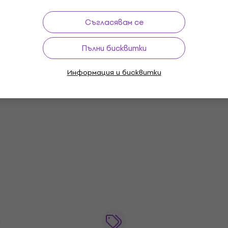
Само по поръчка
Съгласявам се
Marshall PEDL-00030 Футсуич
Пълни бисквитки
Футсуич
42,90 €
Информация и бисквитки
Само по поръчка