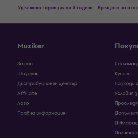
Удължена гаранция за 3 години
Връщане на сток
Muziker
Покуп
За нас
Рекламац
Шоуруми
Kупони
Дистрибуционен център
Разходи 
Affiliate
Условия 
Лого
Проследя
Правна информация
Допълнит
Декларац
Политика