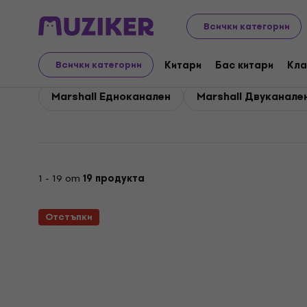
Marshall
Китари
Усилватели за китара
Marshal
Всички категории
Marshall Крачни прев
Китари
Бас китари
Кла
Всички категории
Marshall Едноканален
Marshall Двуканале
1 - 19 от
19 продукта
Отстъпки