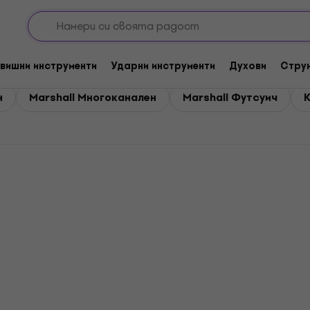
l Крачни превключватели и контролери
ключватели и контролери
вишни инструменти
Ударни инструменти
Духови
Стру
н
Marshall Многоканален
Marshall Футсуич
К