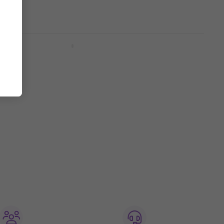
Само по поръчка
Marshall PEDL-00001 Футсуич
Футсуич
26,90 €
Само по поръчка