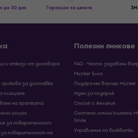
и до 30 дни
Гаранция за цените
3M
ка
Полезни линкове
ии и откази от договора
FAQ - Често задавани въп
Muziker Блог
и срокове за доставка
Подаръчен ваучер Muziker
за плащане
Идеи за подарък
ване на пратката
Списък с желания
елни услуги
Система лоялни клиенти Mu
Smile
ия за поверителност
Управление на бисквитки
 за поверителност на