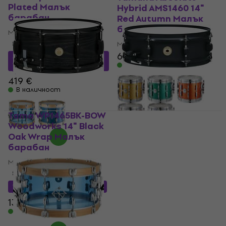
Plated Малък
Hybrid AMS1460 14"
барабан
Red Autumn Малък
барабан
Малък барабан
5
/5
Малък барабан
673 €
699 €
355,09 €
с код
MUZMUZ-
15
В наличност
419 €
В наличност
Tama WP1465BK-BOW
Tama BST134BK
Woodworks 14" Black
Metalworks 13" Black
Oak Wrap Малък
Малък барабан
барабан
Малък барабан
Малък барабан
5
/5
5
/5
122,86 €
с код
MUZMUZ-
10
129,57 €
с код
MUZMUZ-5
139 €
139 €
В наличност
В наличност