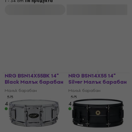
1 - 34 от
116 продукта
Филтриране
NRG BSN14X55BK 14"
NRG BSN14X55 14"
Black Малък барабан
Silver Малък барабан
Малък барабан
Малък барабан
5
/5
5
/5
48,90 €
47,20 €
48,90 €
В наличност
В наличност