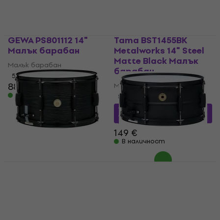
GEWA PS801112 14"
Tama BST1455BK
Малък барабан
Metalworks 14" Steel
Matte Black Малък
Малък барабан
барабан
5
/5
88,60 €
93 €
Малък барабан
В наличност
5
/5
127,91 €
с код
MUZMUZ-
10
149 €
В наличност
Tama WP148BK-BOW
Tama BST1465BK
Woodworks 14" Black
Metalworks 14" Steel
Oak Wrap Малък
Matte Black Малък
барабан
барабан
Малък барабан
Малък барабан