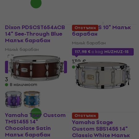
Dixon PDSCST654ACB
Meinl MPJS 10" Малък
Отстъпки
14" See-Through Blue
барабан
Малък барабан
Малък барабан
Малък барабан
117,98 €
с код
MUZMUZ-15
5
/5
139 €
325,39 €
с код
MUZMUZ-
В наличност
15
389 €
В наличност
Yamaha Tour Custom
Отстъпки
TMS1455 14"
Yamaha Stage
Chocolate Satin
Custom SBS1455 14"
Малък барабан
Classic White Малък