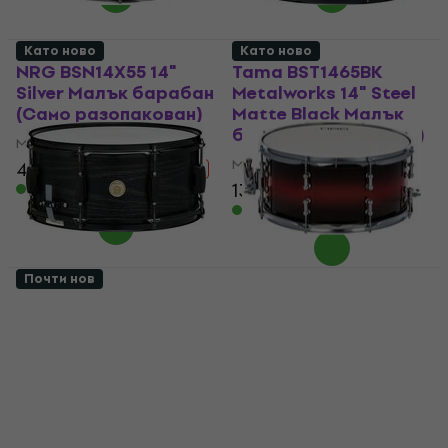
Като ново
Като ново
NRG BSN14X55 14"
Tama BST1465BK
Silver Малък барабан
Metalworks 14" Steel
(Само разопакован)
Matte Black Малък
барабан (Като ново)
Малък барабан
Малък барабан
42,10 €
48,41 €
- 13 %
133 €
149,49 €
В наличност
- 11 %
В наличност
Почти нов
Tama WP1465BK-BOW
NRG WSN14X65 14"
Woodworks 14" Black
Cherry Burst Малък
Oak Wrap Малък
барабан (Като ново)
барабан (Като ново)
Малък барабан
Малък барабан
76 €
85,73 €
- 11 %
121 €
137,61 €
В наличност
- 12 %
В наличност