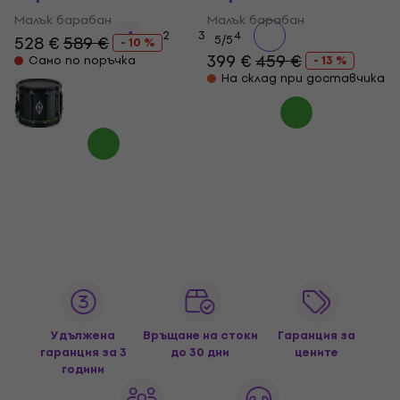
Малък барабан
Малък барабан
1
2
3
4
528 €
589 €
5
/5
- 10 %
399 €
459 €
Само по поръчка
- 13 %
На склад при доставчика
Удължена
Връщане на стоки
Гаранция за
гаранция за 3
до 30 дни
цените
години