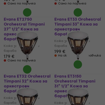
Само по поръчка
Само по поръчка
Evans ET2750
Evans ET33 Orchestral
Orchestral Timpani
Timpani 33" Кожа за
27" 1/2" Кожа за
оркестрови
оркестрови
барабани
барабани
Кожа за оркестрови
Кожа за оркестрови
барабани
барабани
199 €
179 €
На склад при доставчика
Само по поръчка
Evans ET32 Orchestral
Evans ET3150
Timpani 32" Кожа за
Orchestral Timpani
оркестрови
31" 1/2" Кожа за
барабани
оркестрови
барабани
Кожа за оркестрови
барабани
Кожа за оркестрови