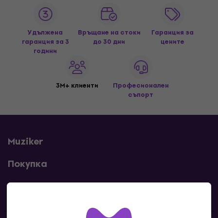
Удължена
Връщане на стоки
Гаранция за
гаранция за 3
до 30 дни
цените
години
3M+ клиенти
Професионален
съпорт
Muziker
Покупка
Полезни линкове