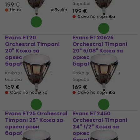
199 €
барабани
На склад при доставчика
199 €
Само по поръчка
Evans ET20
Evans ET20625
Orchestral Timpani
Orchestral Timpani
20" Кожа за
20" 5/08" Кожа за
оркестрови
оркестрови
барабани
барабани
Кожа за оркестрови
Кожа за оркестрови
барабани
барабани
169 €
169 €
Само по поръчка
Само по поръчка
Evans ET25 Orchestral
Evans ET2450
Timpani 25" Кожа за
Orchestral Timpani
оркестрови
24" 1/2" Кожа за
барабани
оркестрови
барабани