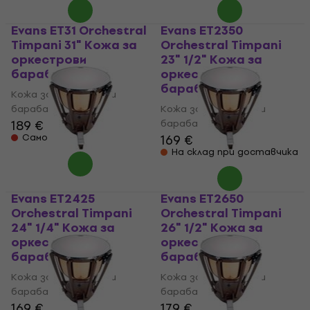
Evans ET31 Orchestral
Evans ET2350
Timpani 31" Кожа за
Orchestral Timpani
оркестрови
23" 1/2" Кожа за
барабани
оркестрови
барабани
Кожа за оркестрови
барабани
Кожа за оркестрови
189 €
барабани
Само по поръчка
169 €
На склад при доставчика
Evans ET2425
Evans ET2650
Orchestral Timpani
Orchestral Timpani
24" 1/4" Кожа за
26" 1/2" Кожа за
оркестрови
оркестрови
барабани
барабани
Кожа за оркестрови
Кожа за оркестрови
барабани
барабани
169 €
179 €