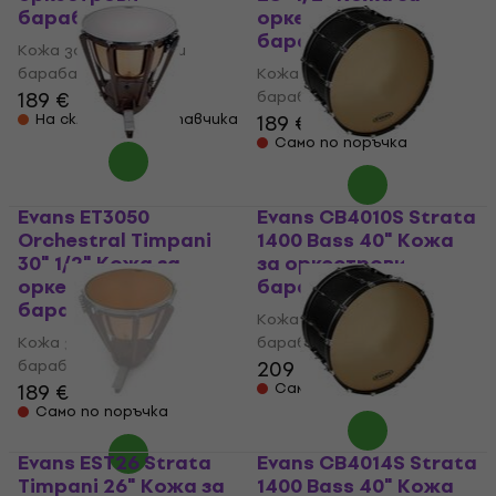
барабани
оркестрови
барабани
Кожа за оркестрови
барабани
Кожа за оркестрови
189 €
барабани
На склад при доставчика
189 €
Само по поръчка
Evans ET3050
Evans CB4010S Strata
Orchestral Timpani
1400 Bass 40" Кожа
30" 1/2" Кожа за
за оркестрови
оркестрови
барабани
барабани
Кожа за оркестрови
Кожа за оркестрови
барабани
барабани
209 €
189 €
Само по поръчка
Само по поръчка
Evans EST26 Strata
Evans CB4014S Strata
Timpani 26" Кожа за
1400 Bass 40" Кожа