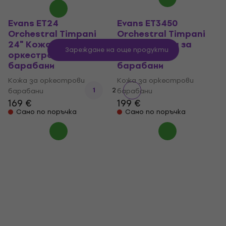
Evans ET24
Evans ET3450
Orchestral Timpani
Orchestral Timpani
24" Кожа за
34" 1/2" Кожа за
Зареждане на още продукти
оркестрови
оркестрови
барабани
барабани
Кожа за оркестрови
Кожа за оркестрови
1
2
барабани
барабани
169 €
199 €
Само по поръчка
Само по поръчка