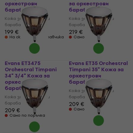
оркестрови
за оркестрови
барабани
барабани
Кожа за оркестрови
Кожа за оркестрови
барабани
барабани
199 €
219 €
На склад при доставчика
Само по поръчка
Evans ET3475
Evans ET35 Orchestral
Orchestral Timpani
Timpani 35" Кожа за
34" 3/4" Кожа за
оркестрови
оркестрови
барабани
барабани
Кожа за оркестрови
Кожа за оркестрови
барабани
барабани
209 €
209 €
Само по поръчка
Само по поръчка