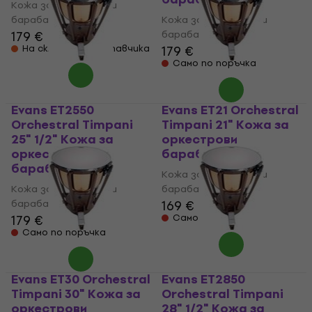
Кожа за оркестрови
барабани
Кожа за оркестрови
179 €
барабани
На склад при доставчика
179 €
Само по поръчка
Evans ET2550
Evans ET21 Orchestral
Orchestral Timpani
Timpani 21" Кожа за
25" 1/2" Кожа за
оркестрови
оркестрови
барабани
барабани
Кожа за оркестрови
Кожа за оркестрови
барабани
барабани
169 €
179 €
Само по поръчка
Само по поръчка
Evans ET30 Orchestral
Evans ET2850
Timpani 30" Кожа за
Orchestral Timpani
оркестрови
28" 1/2" Кожа за