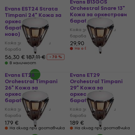
Evans B13GCS
Orchestral Snare 13"
Evans EST24 Strata
Кожа за оркестрови
Timpani 24" Кожа за
барабани
оркестрови
барабани (Като
Кожа за оркестрови
ново)
барабани
29,90 €
Кожа за оркестрови
Не е в наличност
барабани
56,30 €
187,11 €
- 70 %
В наличност
Evans ET26
Evans ET29
Orchestral Timpani
Orchestral Timpani
26" Кожа за
29" Кожа за
оркестрови
оркестрови
барабани
барабани
Кожа за оркестрови
Кожа за оркестрови
барабани
барабани
179 €
189 €
На склад при доставчика
На склад при доставчика