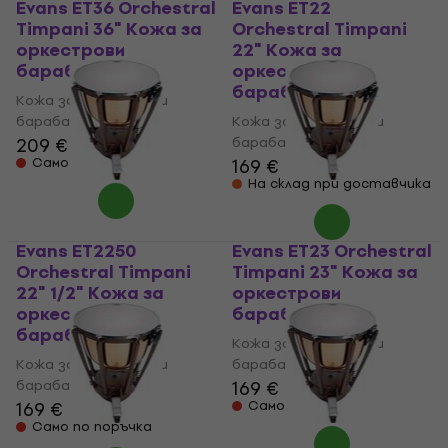
Evans ET36 Orchestral
Evans ET22
Timpani 36" Кожа за
Orchestral Timpani
оркестрови
22" Кожа за
барабани
оркестрови
барабани
Кожа за оркестрови
барабани
Кожа за оркестрови
209 €
барабани
Само по поръчка
169 €
На склад при доставчика
Evans ET2250
Evans ET23 Orchestral
Orchestral Timpani
Timpani 23" Кожа за
22" 1/2" Кожа за
оркестрови
оркестрови
барабани
барабани
Кожа за оркестрови
Кожа за оркестрови
барабани
барабани
169 €
169 €
Само по поръчка
Само по поръчка