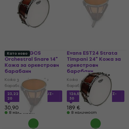
Evans B14GCS
Evans EST24 Strata
Като ново
Orchestral Snare 14"
Timpani 24" Кожа за
Кожа за оркестрови
оркестрови
барабани
барабани
Кожа за оркестрови
Кожа за оркестрови
барабани
барабани
23,22 €
с код
MUZMUZ-
126,50 €
с код
MUZMUZ-
20
30
30,90 €
189 €
В наличност
В наличност