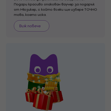
Подари красиво опакован ваучер за подарък
от Мюзикер, с който всеки ще избере ТОЧНО
това, което иска.
Виж повече