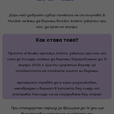
Дори най-добрият избор понякога не се получава. В
Muziker можеш да върнеш всичко, което закупиш при
нас, до края на януари.
Как става това?
Просто е! Всеки артикул, който закупиш при нас от
сега до Коледа, можеш да върнеш безпроблемно до 31
януари 2026 г. Ще ти изпратим ваучер за
стойността на стоките, които ни върнеш.
Артикулът трябва да е само разопакован,
неповреден и върнат в кутията без следи от
употреба. Наслади се на пазаруване без стрес!
При стандартен период за връщане до 14 дни ще
възстановим парите по сметката ти.