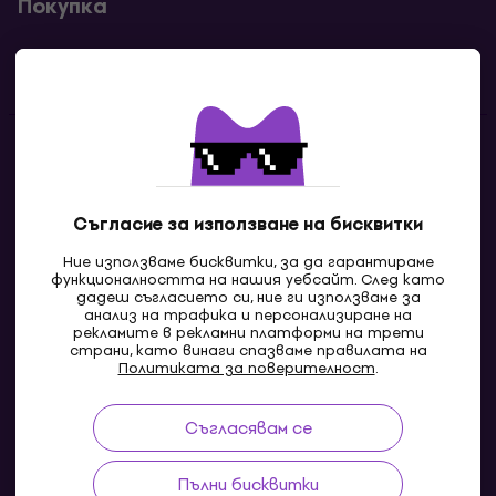
Покупка
Полезни линкове
Контакти
Свържи се с нас
Съгласие за използване на бисквитки
Ние използваме бисквитки, за да гарантираме
функционалността на нашия уебсайт. След като
дадеш съгласието си, ние ги използваме за
анализ на трафика и персонализиране на
рекламите в рекламни платформи на трети
страни, като винаги спазваме правилата на
Политиката за поверителност
.
Съгласявам се
MK
Пълни бисквитки