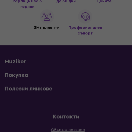
гаранция за 3
до 30 дни
цените
години
3M+ клиенти
Професионален
съпорт
Muziker
Покупка
Полезни линкове
Контакти
Свържи се с нас