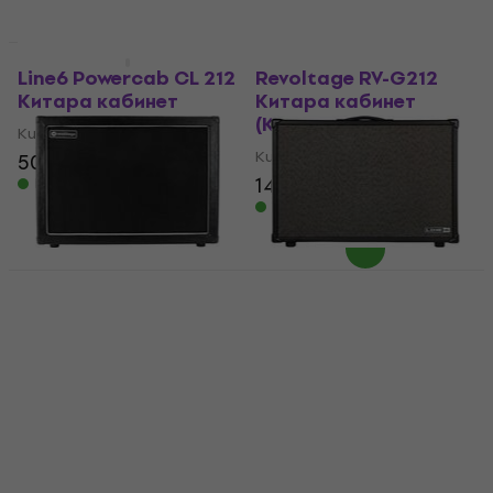
Само разопакован
Като ново
Line6 Powercab CL 212
Revoltage RV-G212
Китара кабинет
Китара кабинет
(Като ново)
Китара кабинет
Китара кабинет
508 €
629 €
- 19 %
147 €
167,31 €
В наличност
- 12 %
В наличност
Revoltage RV-G212
Line6 Powercab CL 212
Китара кабинет
Китара кабинет
(Само разопакован)
(Като ново)
Китара кабинет
Китара кабинет
478 €
484,11 €
150 €
167,31 €
- 10 %
В наличност
В наличност