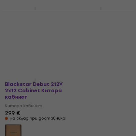
Nux Busking NBA-
Blackstar Debut 212V
200FR Китара
2x12 Cabinet Китара
кабинет
кабинет
Китара кабинет
Китара кабинет
299 €
3
/5
299 €
Само по поръчка
На път
Blackstar Debut 212V
2x12 Cabinet Китара
кабинет
Китара кабинет
299 €
На склад при доставчика