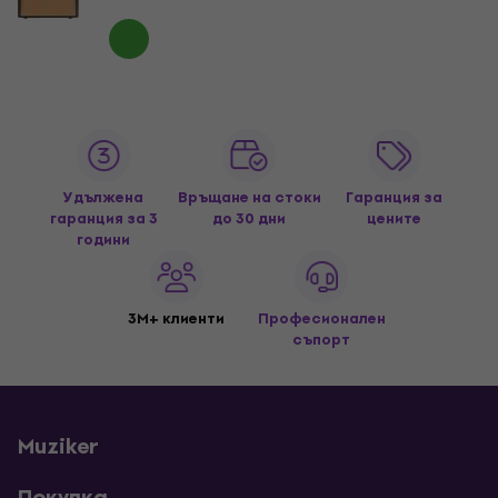
Удължена
Връщане на стоки
Гаранция за
гаранция за 3
до 30 дни
цените
години
3M+ клиенти
Професионален
съпорт
Muziker
Покупка