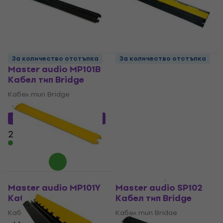
За количество отстъпка
За количество отстъпка
Master audio MP101B
BS Acoustic CB1
Кабел тип Bridge
Кабел тип Bridge
Кабел тип Bridge
Кабел тип Bridge
4,9
/5
4,8
/5
58,90 €
18,36 €
с код
MUZMUZ-10
В наличност
20,90 €
В наличност
Като ново
Master audio MP101Y
Master audio SP102
Кабел тип Bridge
Кабел тип Bridge
Кабел тип Bridge
Кабел тип Bridge