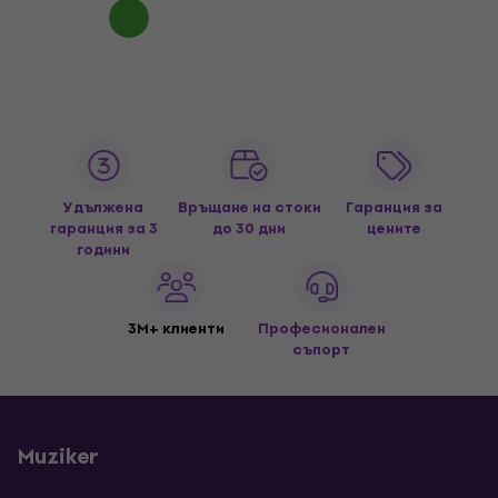
Удължена
Връщане на стоки
Гаранция за
гаранция за 3
до 30 дни
цените
години
3M+ клиенти
Професионален
съпорт
Muziker