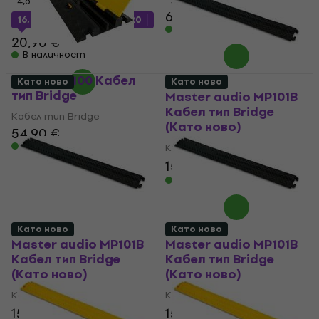
4,6
/5
4
/5
65,60 €
16,27 €
с код
MUZMUZ-20
В наличност
20,90 €
В наличност
WTF CP2-100 Кабел
Като ново
Като ново
тип Bridge
Master audio MP101B
Кабел тип Bridge
Кабел тип Bridge
(Като ново)
54,90 €
В наличност
Кабел тип Bridge
15,60 €
18,32 €
- 15 %
В наличност
Като ново
Като ново
Master audio MP101B
Master audio MP101B
Кабел тип Bridge
Кабел тип Bridge
(Като ново)
(Като ново)
Кабел тип Bridge
Кабел тип Bridge
15,60 €
18,32 €
15,60 €
18,32 €
- 15 %
- 15 %