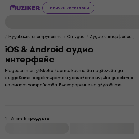
Всички категории
Музикални инструменти
Студио
Аудио интерфейси
iOS & Android аудио
интерфейс
Модерен тип звукова карта, която ви позволява да
създавате, редактирате и записвате музика директно
на смарт устройства. Благодарение на звуковите
карти на iOS и Android, смартфона или таблета може
да бъде преобразуван в звукозаписно студио.
1 - 6 от
6 продукта
Филтриране