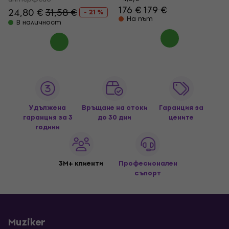
176 €
179 €
24,80 €
31,58 €
- 21 %
На път
В наличност
Удължена
Връщане на стоки
Гаранция за
гаранция за 3
до 30 дни
цените
години
3M+ клиенти
Професионален
съпорт
Muziker