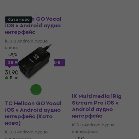
TC Helicon GO Vocal
Като ново
iOS и Android аудио
TC Helicon GO Vocal
интерфейс
iOS и Android аудио
интерфейс (Само
iOS и Android аудио
разопакован)
интерфейс
4,9
/5
iOS и Android аудио
интерфейс
28,90 €
с код
MUZMUZ-5
24,90 €
30 €
- 17 %
31,90 €
В наличност
В наличност
IK Multimedia iRig
Stream Pro iOS и
TC Helicon GO Vocal
Android аудио
iOS и Android аудио
интерфейс
интерфейс (Като
ново)
iOS и Android аудио
интерфейс
iOS и Android аудио
интерфейс
4,8
/5