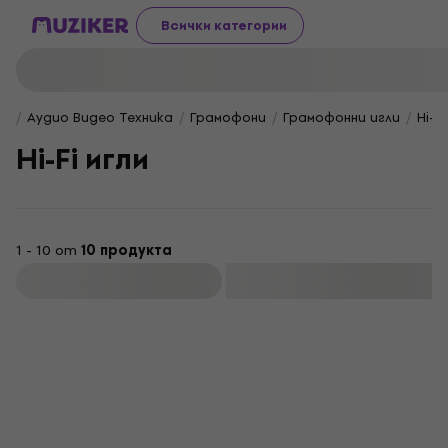
Всички категории
Аудио Видео Техника
Грамофони
Грамофонни игли
Hi-Fi
Hi-Fi игли
1 - 10 от
10 продукта
Филтриране
Отстъпки