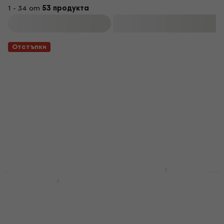
1 - 34 от
53 продукта
Филтриране
Отстъпки
Valencia VC350
Отстъпки
Natural Гиталеле
Yamaha GL1-BK Black
Гиталеле
Гиталеле
Гиталеле
4,7
/5
95,40 €