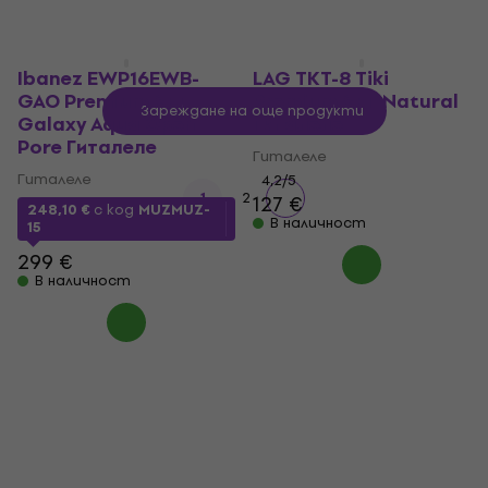
Ibanez EWP16EWB-
LAG TKT-8 Tiki
GAO Premium SET
Premium SET Natural
Зареждане на още продукти
Galaxy Aqua Open
Гиталеле
Pore Гиталеле
Гиталеле
Гиталеле
4,2
/5
1
2
127 €
248,10 €
с код
MUZMUZ-
В наличност
15
299 €
В наличност