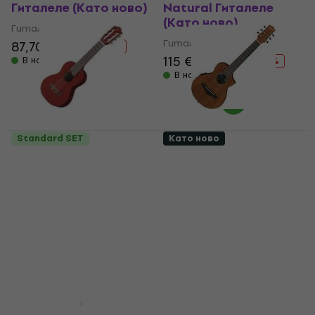
Гиталеле (Като ново)
Natural Гиталеле
(Като ново)
Гиталеле
Гиталеле
87,70 €
99 €
- 11 %
115 €
167,31 €
В наличност
- 31 %
В наличност
Standard SET
Като ново
Yamaha GL1-PB
Ibanez EWP12EWB-
Persimmon Brown
OPN Open Pore
Гиталеле (Като ново)
Natural Гиталеле
(Като ново)
Гиталеле
Гиталеле
65,80 €
89,99 €
- 27 %
221 €
236,61 €
В наличност
- 7 %
В наличност
Basic SET
Почти нов
Cascha HH 2179
Ibanez EWP16EWB-