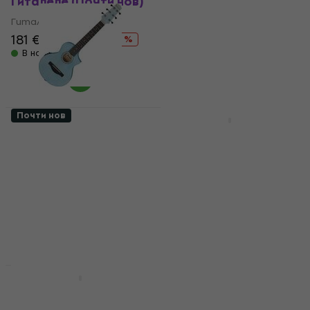
Гиталеле (Почти нов)
Гиталеле (Като ново)
Гиталеле
Гиталеле
181 €
226,71 €
176 €
256,41 €
- 20 %
- 31 %
В наличност
В наличност
Почти нов
Като ново
Ibanez EWP17M1E-SFO
Ortega RGLE18BLF
Soda Float Open Pore
Blue Гиталеле (Почти
Гиталеле (Само
нов)
разопакован)
Гиталеле
Гиталеле
253 €
307,89 €
- 18 %
180 €
256,41 €
В наличност
- 30 %
В наличност
Standard SET
Basic SET
Ibanez EWP17M2E-
Ibanez EWP17M2E-
SMO Strawberry Milk
SMO Strawberry Milk