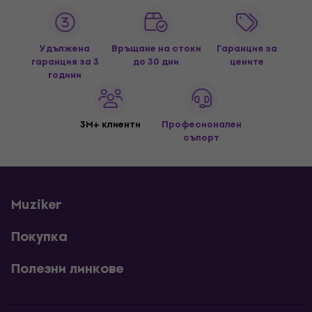
Удължена
Връщане на стоки
Гаранция за
гаранция за 3
до 30 дни
цените
години
3M+ клиенти
Професионален
съпорт
Muziker
Покупка
Полезни линкове