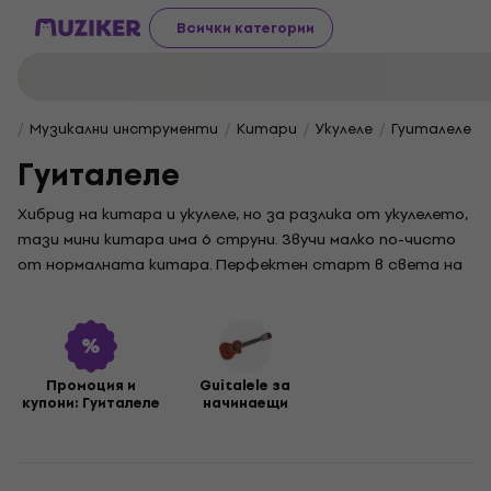
Всички категории
Музикални инструменти
Китари
Укулеле
Гуиталеле
Гуиталеле
Хибрид на китара и укулеле, но за разлика от укулелето,
тази мини китара има 6 струни. Звучи малко по-чисто
от нормалната китара. Перфектен старт в света на
китарите с найлонови струни. При свирене на този
инструмент се използва същият пръст като при
нормална китара. Предимно е настроен малко над
стандартната настройка на китара с помощта на A-
Промоция и
Guitalele за
D-G-c-e-a.
купони: Гуиталеле
начинаещи