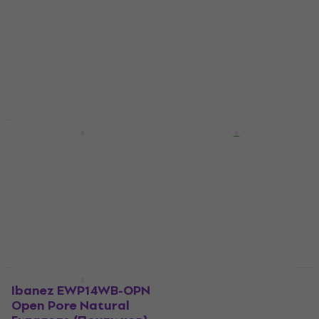
Standard SET Natural
GAO Galaxy Aqua
Гиталеле
Open Pore Гиталеле
(Като ново)
Гиталеле
175 €
Гиталеле
В наличност
182 €
296,01 €
- 39 %
В наличност
Почти нов
Като ново
LAG TKT-8 Tiki Basic
Pasadena GU-28E
SET Natural Гиталеле
Natural Гиталеле
(Почти нов)
Гиталеле
Гиталеле
4,2
/5
105 €
109 €
86,10 €
89 €
В наличност
В наличност
Само разопакован
Почти нов
Ibanez EWP14WB-OPN
Ibanez EWP17M1E-SFO
Open Pore Natural
Soda Float Open Pore