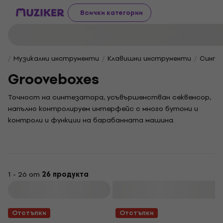
Всички категории
Музикални инструменти
Клавишни инструменти
Синте
Grooveboxes
Точност на синтезатора, усъвършенстван секвенсор,
напълно контролируем интерфейс с много бутони и
контроли и функции на барабанната машина.
Благодарение на интуитивния контрол, Groovebox е
популярен инструмент за електро, техно, хаус и хип-хоп
жанрове.
1 - 26 от
26 продукта
Филтриране
Отстъпки
Отстъпки