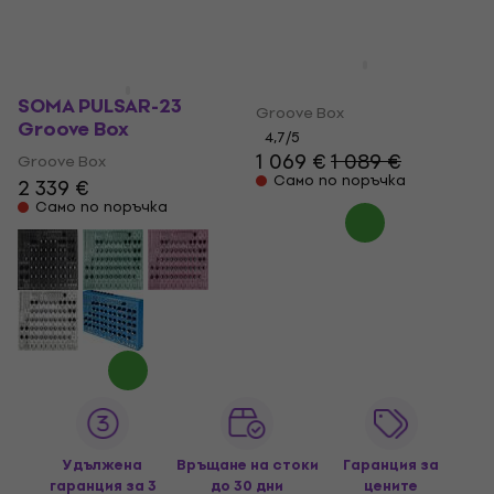
Akai Force Groove Box
SOMA PULSAR-23
Groove Box
Groove Box
4,7
/5
1 069 €
1 089 €
Groove Box
Само по поръчка
2 339 €
Само по поръчка
Удължена
Връщане на стоки
Гаранция за
гаранция за 3
до 30 дни
цените