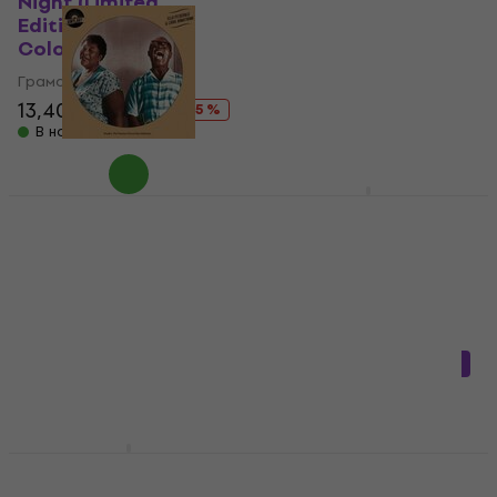
Night (Limited
(Box Set) (10 LP)
Edition) (Orange
Грамофонна плоча
Coloured) (LP)
172 €
189 €
- 9 %
Грамофонна плоча
В наличност
13,40 €
17,90 €
- 25 %
В наличност
Whitney Houston -
Love Is (Live From
Ella Fitzgerald & Louis
South Africa And
Armstrong - Ella
More) (RSD Edition)
Fitzgerald & Louis
(LP)
Armstrong
(Remastered) (Picture
Грамофонна плоча
Disc) (LP)
19,35 €
с код
MUZMUZ-15
Грамофонна плоча
23,90 €
18,10 €
21,90 €
- 17 %
В наличност
В наличност
Anne Bisson - Tales
Ichiko Aoba -
From The Treetops
Luminescent