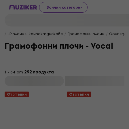
Всички категории
LP плочи и компактдискове
Грамофонни плочи
Country / 
Грамофонни плочи - Vocal
1 - 34 от
292 продукта
Филтриране
Отстъпки
Отстъпки