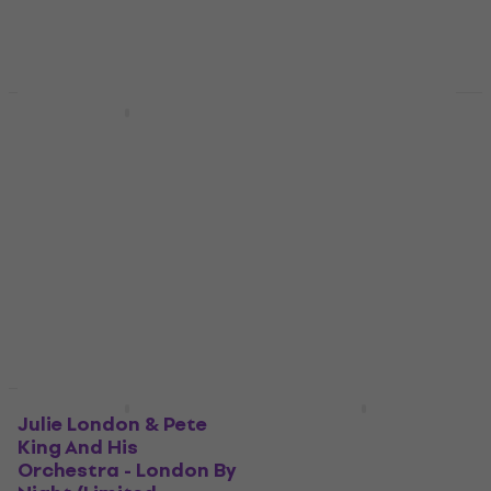
Грамофонна плоча
42 €
49,90 €
- 16 %
28,20 €
37,90 €
В наличност
- 26 %
В наличност
Отстъпки
Отстъпки
Frank Sinatra -
Monty Python - Live At
Strangers In The
Drury Lane (LP)
Night (Reissue) (180 g)
Грамофонна плоча
(LP)
21,60 €
29,90 €
- 28 %
Грамофонна плоча
В наличност
29,80 €
37,90 €
- 21 %
В наличност
Отстъпки
Julie London & Pete
Various Artists -
King And His
Wattstax ‘72 The
Orchestra - London By
Complete Concert