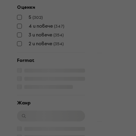
Version) (4 
Оценки
Грамофонна п
5
(
302
)
5
/5
41,90 €
61,9
4 и повече
(
347
)
В наличност
3 и повече
(
354
)
2 и повече
(
354
)
LIMITED EDITI
Format
Taylor Swift
Showgirl (P
Glitter Col
Грамофонна п
5
/5
42,80 €
49,9
Жанр
В наличност
Отстъпки
Brenda Lee 