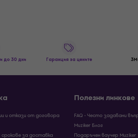
и до 30 дни
Гаранция за цените
3M
ка
Полезни линкове
ии и откази от договора
FAQ - Често задавани въп
Muziker Блог
и срокове за доставка
Подаръчен ваучер Muziker