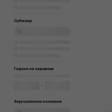
Edition) (Pi
(LP)
Грамофонна п
Субжанр
17,10 €
17,72
В наличност
Отстъпки
Ella Langle
(Puffball W
LP)
Година на издаване
Грамофонна п
3
/5
37,50 €
46,9
-
В наличност
Отстъпки
Звукозаписна компания
Elvis Presley
(Reissue) (