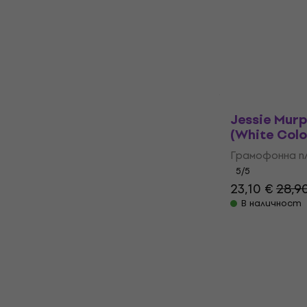
Грамофонна п
5
/5
28,80 €
37,9
В наличност
Jessie Murp
(White Colo
Грамофонна п
5
/5
23,10 €
28,9
В наличност