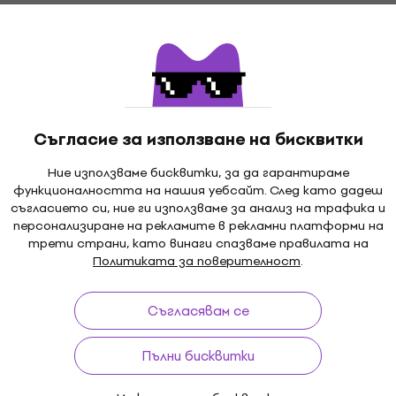
лоча
Грамофонна плоча
5
/5
0 €
37,80 €
49,90 €
- 19 %
- 24 %
В наличност
Съгласие за използване на бисквитки
Ние използваме бисквитки, за да гарантираме
 - Private
Johnny Cash - American 
функционалността на нашия уебсайт. След като дадеш
съгласието си, ние ги използваме за анализ на трафика и
ons - The Best Of
Man Comes Around (Reis
персонализиране на рекламите в рекламни платформи на
Knopfler) (Gatefold
(2 LP)
трети страни, като винаги спазваме правилата на
P)
Грамофонна плоча
Политиката за поверителност
.
лоча
4,9
/5
38,50 €
49,90 €
- 23 %
Съгласявам се
0 €
- 31 %
В наличност
Пълни бисквитки
Mike Oldfield - Tubular B
(Remastered) (180g) (LP
 - American IV: The