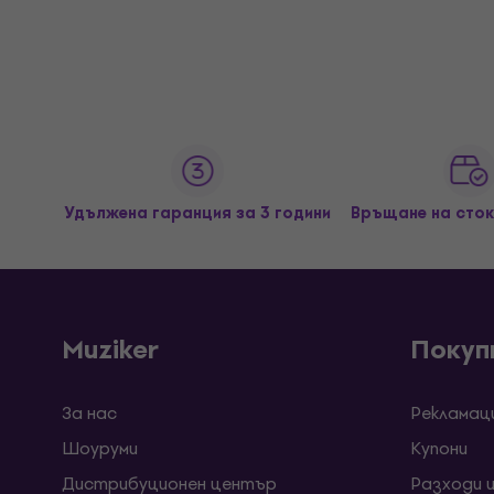
Удължена гаранция за 3 години
Връщане на сток
Muziker
Покуп
За нас
Рекламац
Шоуруми
Kупони
Дистрибуционен център
Разходи 