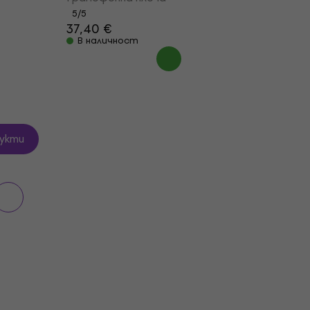
5
/5
37,40 €
В наличност
укти