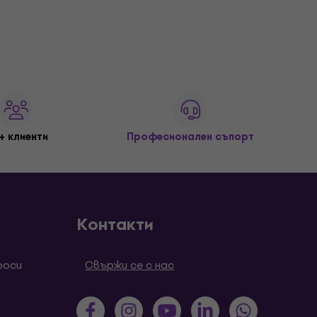
+ клиенти
Професионален съпорт
Контакти
роси
Свържи се с нас