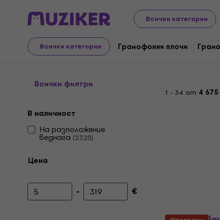
LP плочи и компактдискове
Грамофонни плочи
Coun
Всички категории
Грамофонни плочи - C
Грамофонни плочи
Грамо
Всички категории
Всички филтри
1 - 34 от
4 675
В наличност
На разположение
веднага
(
2325
)
Цена
-
€
Минимална цена
Максимална цена
Elvis Presl