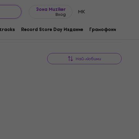
Идеи за подарък
FAQ
Muziker Блог
Зона Muziker
MK
Вход
tracks
Record Store Day Издание
Грамофони
Музика
Най-любими
Отстъпки