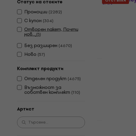
Отстъпки
Статус на стоките
(LP)
Промоции
(
2282
)
Грамофонна п
С купон
(
304
)
4,8
/5
15,40 €
16,9
Отворен пакет, Почти
нов...
(
5
)
В наличност
Без pазширен
(
4670
)
Ново
(
57
)
Отстъпки
Elvis Presle
Комплект продукти
(3 LP)
Отделен продукт
(
4675
)
Грамофонна п
Възможност за
собствен комплект
(
110
)
5
/5
36,70 €
47,9
В наличност
Артист
Отстъпки
Taylor Swift