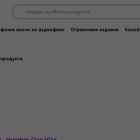
try / Folk / World / Други
Country
ountry
фонни плочи за аудиофили
Ограничени издания
Sound
 продукта
Отстъпки
ey - Number One Hits