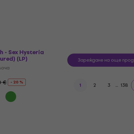
Coloured) (LP)
лоча
Грамофонна плоча
0 €
5
/5
- 24 %
32 €
35,42 €
В наличност
h - Sex Hysteria
ured) (LP)
Зареждане на още прод
лоча
0 €
- 20 %
2
3
...
138
1