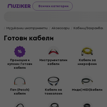
Всички категории
Музикални инструменти
Aксесоари
Кабели/Захранващи
Готови кабели
Промоция и
Инструментални
Кабели за
купони: Готови
кабели
микрофони
кабели
Пач (Patch)
Kабели за
Миди( MIDI)kабели
кабели
тонколони