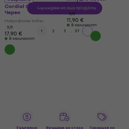
Cordial CPM 5 FM
Аудио кабел
Зареждане на още продукти
Черeн
5
/5
11,90 €
Микрофонен кабел
В наличност
5
/5
...
1
2
3
57
17,90 €
В наличност
Удължена
Връщане на стоки
Гаранция за