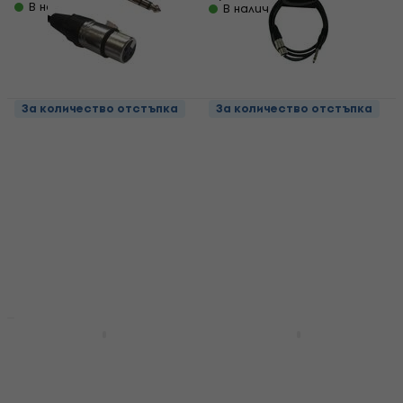
В наличност
В наличност
За количество отстъпка
За количество отстъпка
Accu Cable AC-XF-
ADJ AC-XF-J6S/XLR
J6S/3 XLR 3 m
F/6,3 Jack Stereo 150
Микрофонен кабел
cm Микрофонен
кабел
Микрофонен кабел
5,29 €
Микрофонен кабел
В наличност
4,6
/5
3,89 €
4,59 €
В наличност
За количество отстъпка
Cordial CCI 3 PP 3 m
Revoltage Pro-15
Директен - Директен
Silver Flat 15 cm Ъглов
Инструментален
- Ъглов Пач кабел