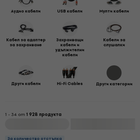
Аудио кабели
USB кабели
Mулти кабели
Кабел за адаптер
Захранващи
Кабели за
за захранване
кабели и
слушалки
удължителни
кабели
Други кабели
Hi-Fi Cables
Други категории
1 - 34 от
1 928 продукта
Филтриране
За количество отстъпка