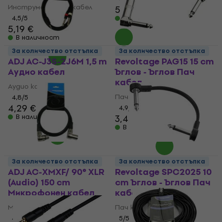
Инструментален кабел
5,89 €
4,5
/5
В наличност
5,19 €
В наличност
За количество отстъпка
За количество отстъпка
ADJ AC-J3S-2J6M 1,5 m
Revoltage PAG15 15 cm
Аудио кабел
Ъглов - Ъглов Пач
кабел
Аудио кабел
Пач кабел
4,8
/5
4,29 €
4,9
/5
В наличност
3,49 €
В наличност
За количество отстъпка
За количество отстъпка
ADJ AC-XMXF/ 90° XLR
Revoltage SPC2025 10
(Audio) 150 cm
cm Ъглов - Ъглов Пач
Микрофонен кабел
кабел
Микрофонен кабел
Пач кабел
4,8
/5
5
/5