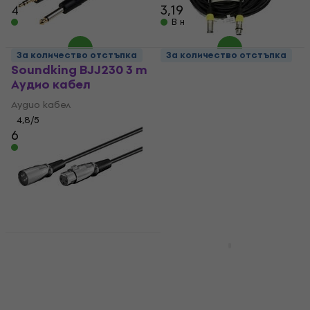
4,59 €
3,19 €
В наличност
В наличност
За количество отстъпка
За количество отстъпка
Soundking BJJ230 3 m
ADJ AC-XMXF/20 20 m
Аудио кабел
Микрофонен кабел
Аудио кабел
Микрофонен кабел
4,8
/5
4,9
/5
6,49 €
13,80 €
В наличност
В наличност
Cordial CCI 3 PR 3 m
2 варианта
Директен - Ъглов
PremiumCord XLR-
Инструментален
XLR M/F Черeн
кабел
Микрофонен кабел