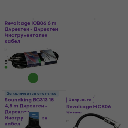
За количество отстъпка
За количество отстъпка
Revoltage ICB06 6 m
Revoltage BCB03 3 m
Директен - Директен
Директен - Ъглов
Инструментален
Инструментален
кабел
кабел
Инструментален кабел
Инструментален кабел
4,9
/5
4,6
/5
5,89 €
2,49 €
В наличност
В наличност
За количество отстъпка
За количество отстъпка
Soundking BC313 15
3 варианта
4,5 m Директен -
Revoltage MCB06
Директен
Черeн
Инструментален
Микрофонен кабел
кабел
4,6
/5