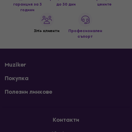
гаранция за 3
до 30 дни
цените
години
3M+ клиенти
Професионален
съпорт
Muziker
Покупка
Полезни линкове
Контакти