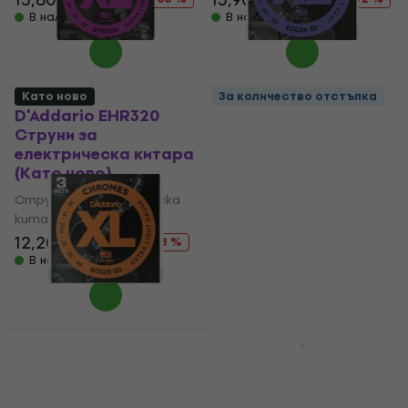
В наличност
В наличност
Като ново
За количество отстъпка
D'Addario EHR320
D'Addario ECG24-3D
Струни за
Струни за
електрическа китара
електрическа китара
(Като ново)
(Като ново)
Струни за електрическа
Струни за електрическа
китара
китара
47,90 €
12,20 €
19,70 €
- 38 %
90,09 €
- 47 %
В наличност
В наличност
D'Addario ECG23-3D
Olympia PF-E1150/FW
Струни за
Струни за
електрическа китара
електрическа китара