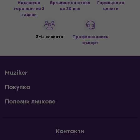
Удължена
Връщане на стоки
Гаранция за
гаранция за 3
до 30 дни
цените
години
3M+ клиенти
Професионален
съпорт
Muziker
Покупка
Полезни линкове
Контакти