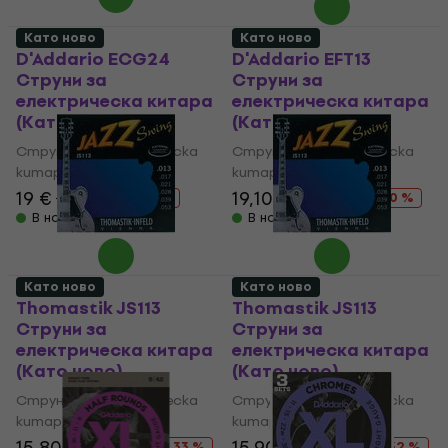
Като ново
Като ново
D'Addario ECG24
D'Addario EFT13
Струни за
Струни за
електрическа китара
електрическа китара
(Като ново)
(Като ново)
Струни за електрическа
Струни за електрическа
китара
китара
19 €
24,16 €
19,10 €
31,58 €
- 21 %
- 40 %
В наличност
В наличност
Като ново
Като ново
Thomastik JS113
Thomastik JS113
Струни за
Струни за
електрическа китара
електрическа китара
(Като ново)
(Като ново)
Струни за електрическа
Струни за електрическа
китара
китара
15,80 €
23,46 €
15,90 €
23,46 €
- 33 %
- 32 %