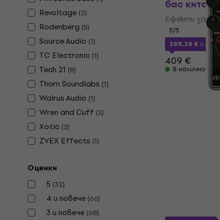
бас китари
Revoltage
(
2
)
Ефекти за ба
Rodenberg
(
5
)
5
/5
Source Audio
(
1
)
388,38 €
с код
TC Electronic
(
1
)
409 €
Tech 21
В наличност
(
8
)
Thorn Soundlabs
(
1
)
Electro Har
Walrus Audio
(
1
)
Food Ефект
Wren and Cuff
(
3
)
Ефекти за ба
Xotic
(
2
)
4,9
/5
ZVEX Effects
(
1
)
94,13 €
с код
M
111 €
Оценки
В наличност
5
(
32
)
4 и повече
(
66
)
3 и повече
(
68
)