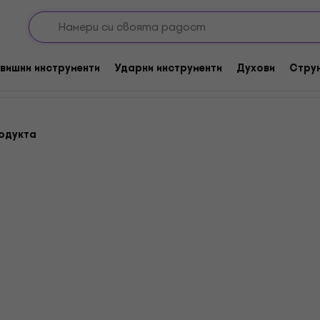
ас китари
Eфект педали за бас китара
китара
вишни инструменти
Ударни инструменти
Духови
Стру
родукта
Behringer BDI 21 Ефекти