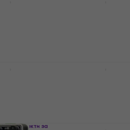
ти за бас китари
Ефекти за бас китари
с китари
Ефекти за бас китари
4,9
/5
203,15 €
с код
MUZMUZ-5
219 €
В наличност
rmonix Nano Bass
Markbass Mark Vintage
фекти за бас
Ефекти за бас китари
Ефекти за бас китари
с китари
4,7
/5
320,29 €
с код
MUZMUZ-15
UZMUZ-10
399 €
В наличност
AL PRE Ефекти за
Palmer Pocket Amp Bas