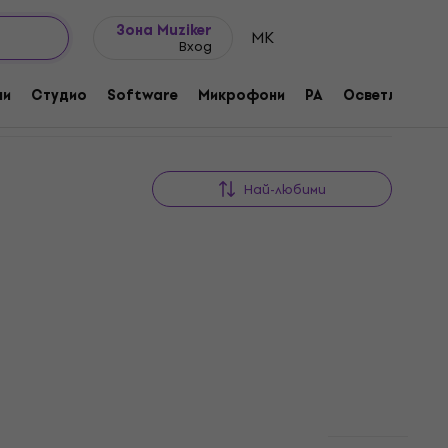
Идеи за подарък
FAQ
Muziker Блог
Зона Muziker
MK
Вход
ни
Студио
Software
Микрофони
PA
Осветление
Най-любими
 за
Revoltage Zen Bass EQ Ефекти