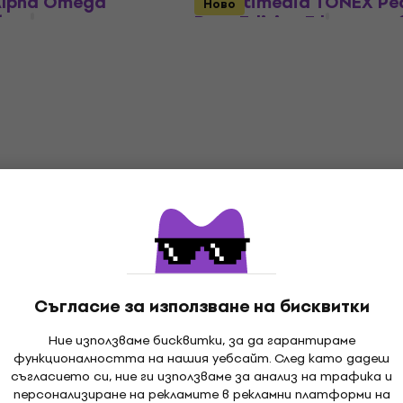
Alpha Omega
IK Multimedia TONEX Pe
Ново
бас китари
Bass Edition Ефекти за
китари
с китари
Ефекти за бас китари
5
/5
MUZMUZ-5
399,38 €
с код
MUZMUZ-10
449 €
В наличност
ass Whammy
Electro Harmonix Deluxe
бас китари
Big Muff Pi 2 Fuzz Ефек
бас китари
с китари
Ефекти за бас китари
212 €
215 €
- 15 %
Съгласие за използване на бисквитки
В наличност
Ние използваме бисквитки, за да гарантираме
функционалността на нашия уебсайт. След като дадеш
съгласието си, ние ги използваме за анализ на трафика и
 Stadium DI Ефекти
Darkglass Microtubes In
персонализиране на рекламите в рекламни платформи на