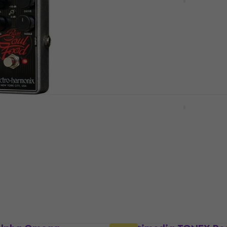
Ефекти за бас китари
с китари
Ефекти за бас китари
4,3
/5
MUZMUZ-5
147,85 €
с код
MUZMUZ-25
199 €
В наличност
monix Bass Soul
Nux NRO-7 59 BassGuy
и за бас китари
OverDrive Ефекти за ба
китари
с китари
Ефекти за бас китари
5
/5
UZMUZ-15
66,40 €
В наличност