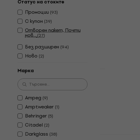
Отстъпки
Статус на стоките
Behringer 
Промоции
(
93
)
бас китари
С купон
(
39
)
Ефекти за ба
Отворен пакет, Почти
4,4
/5
нов...
(
27
)
24,30 €
27,9
В наличност
Без pазширен
(
94
)
Ново
(
2
)
Марка
TC Electro
Bass Compr
бас китари
Ampeg
(
9
)
Ефекти за ба
Amptweaker
(
1
)
4,6
/5
Behringer
(
5
)
65,30 €
80,9
Citadel
(
2
)
В наличност
Darkglass
(
38
)
Electro Ha