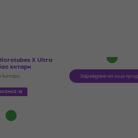
Ultra v.2 + AUX Ефекти 
китари
с китари
Ефекти за бас китари
5
/5
UZMUZ-35
372,74 €
с код
MUZMUZ-15
459 €
В наличност
icrotubes X Ultra
бас китари
с китари
Зареждане на още прод
MUZMUZ-15