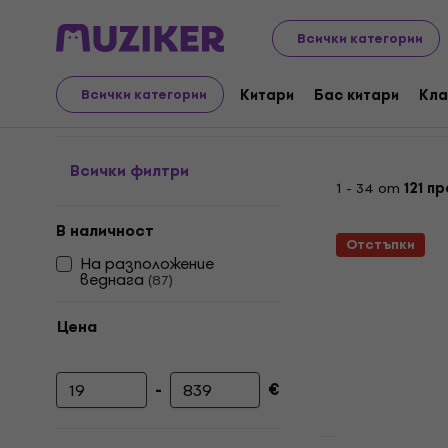
Музикални инструменти
Бас китари
Ефекти за б
Всички категории
Eфект педали за бас 
Китари
Бас китари
Кла
Всички категории
Всички филтри
1 - 34 от
121 п
В наличност
Отстъпки
На разположение
веднага
(
87
)
Цена
-
€
Минимална цена
Максимална цена