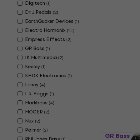
Digitech
(
1
)
Synth Ефек
Dr. J Pedals
(
2
)
Ефекти за ба
EarthQuaker Devices
(
1
)
5
/5
115 €
119 €
Electro Harmonix
(
14
)
В наличност
Empress Effects
(
2
)
GR Bass
(
1
)
IK Multimedia
(
2
)
Keeley
(
1
)
Electro Ha
KHDK Electronics
(
1
)
Big Muff Е
китари
Laney
(
4
)
Ефекти за ба
L.R. Baggs
(
1
)
5
/5
Markbass
(
4
)
71,18 €
с код
M
MOOER
(
2
)
80,90 €
Nux
(
2
)
В наличност
Palmer
(
2
)
GR Bass DU
Phil Jones Bass
(
1
)