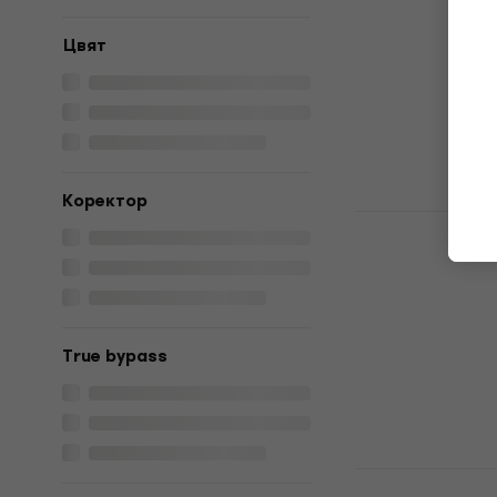
за бас кит
Цвят
Ефекти за ба
264 €
269 €
В наличност
Kоректор
Ampeg SCR-
китари
Ефекти за ба
4,9
/5
240,49 €
с ко
True bypass
309 €
В наличност
Laney BCC-